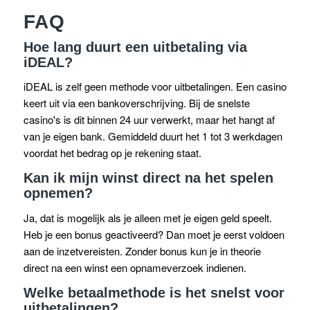
FAQ
Hoe lang duurt een uitbetaling via
iDEAL?
iDEAL is zelf geen methode voor uitbetalingen. Een casino
keert uit via een bankoverschrijving. Bij de snelste
casino's is dit binnen 24 uur verwerkt, maar het hangt af
van je eigen bank. Gemiddeld duurt het 1 tot 3 werkdagen
voordat het bedrag op je rekening staat.
Kan ik mijn winst direct na het spelen
opnemen?
Ja, dat is mogelijk als je alleen met je eigen geld speelt.
Heb je een bonus geactiveerd? Dan moet je eerst voldoen
aan de inzetvereisten. Zonder bonus kun je in theorie
direct na een winst een opnameverzoek indienen.
Welke betaalmethode is het snelst voor
uitbetalingen?