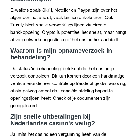
E-wallets zoals Skrill, Neteller en Paypal zijn over het
algemeen het snelst, vaak binnen enkele uren. Ook
Trustly biedt snelle verwerkingstijden via directe
bankkoppeling. Crypto is potentieel het snelst, maar hangt
af van netwerkcongestie en of het casino het aanbiedt.
Waarom is mijn opnameverzoek in
behandeling?
De status 'in behandeling' betekent dat het casino je
verzoek controleert. Dit kan komen door een handmatige
verificatieronde, een controle op fraude of geldwitwassing,
of simpelweg omdat de financiële afdeling beperkte
openingstijden heeft. Check of je documenten zijn
goedgekeurd.
Zijn snelle uitbetalingen bij
Nederlandse casino's veilig?
Ja, mits het casino een vergunning heeft van de