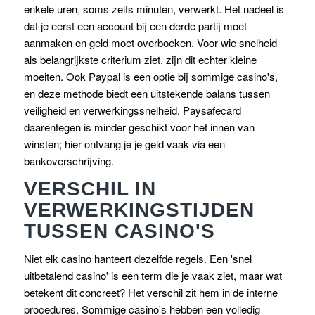
enkele uren, soms zelfs minuten, verwerkt. Het nadeel is
dat je eerst een account bij een derde partij moet
aanmaken en geld moet overboeken. Voor wie snelheid
als belangrijkste criterium ziet, zijn dit echter kleine
moeiten. Ook Paypal is een optie bij sommige casino's,
en deze methode biedt een uitstekende balans tussen
veiligheid en verwerkingssnelheid. Paysafecard
daarentegen is minder geschikt voor het innen van
winsten; hier ontvang je je geld vaak via een
bankoverschrijving.
VERSCHIL IN
VERWERKINGSTIJDEN
TUSSEN CASINO'S
Niet elk casino hanteert dezelfde regels. Een 'snel
uitbetalend casino' is een term die je vaak ziet, maar wat
betekent dit concreet? Het verschil zit hem in de interne
procedures. Sommige casino's hebben een volledig