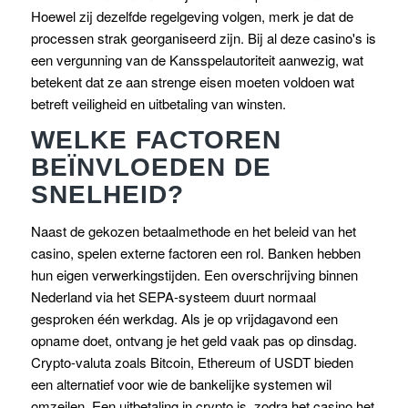
Hoewel zij dezelfde regelgeving volgen, merk je dat de
processen strak georganiseerd zijn. Bij al deze casino's is
een vergunning van de Kansspelautoriteit aanwezig, wat
betekent dat ze aan strenge eisen moeten voldoen wat
betreft veiligheid en uitbetaling van winsten.
WELKE FACTOREN
BEÏNVLOEDEN DE
SNELHEID?
Naast de gekozen betaalmethode en het beleid van het
casino, spelen externe factoren een rol. Banken hebben
hun eigen verwerkingstijden. Een overschrijving binnen
Nederland via het SEPA-systeem duurt normaal
gesproken één werkdag. Als je op vrijdagavond een
opname doet, ontvang je het geld vaak pas op dinsdag.
Crypto-valuta zoals Bitcoin, Ethereum of USDT bieden
een alternatief voor wie de bankelijke systemen wil
omzeilen. Een uitbetaling in crypto is, zodra het casino het