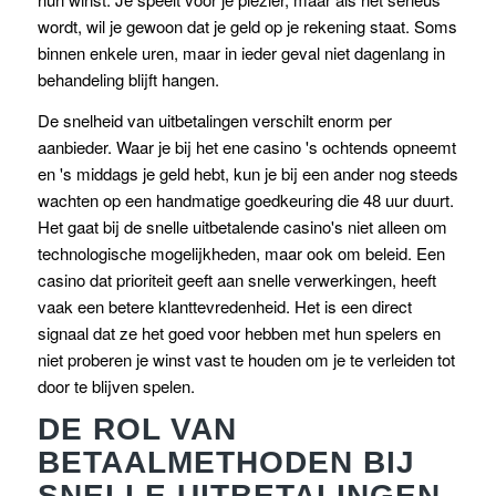
wordt, wil je gewoon dat je geld op je rekening staat. Soms
binnen enkele uren, maar in ieder geval niet dagenlang in
behandeling blijft hangen.
De snelheid van uitbetalingen verschilt enorm per
aanbieder. Waar je bij het ene casino 's ochtends opneemt
en 's middags je geld hebt, kun je bij een ander nog steeds
wachten op een handmatige goedkeuring die 48 uur duurt.
Het gaat bij de snelle uitbetalende casino's niet alleen om
technologische mogelijkheden, maar ook om beleid. Een
casino dat prioriteit geeft aan snelle verwerkingen, heeft
vaak een betere klanttevredenheid. Het is een direct
signaal dat ze het goed voor hebben met hun spelers en
niet proberen je winst vast te houden om je te verleiden tot
door te blijven spelen.
DE ROL VAN
BETAALMETHODEN BIJ
SNELLE UITBETALINGEN