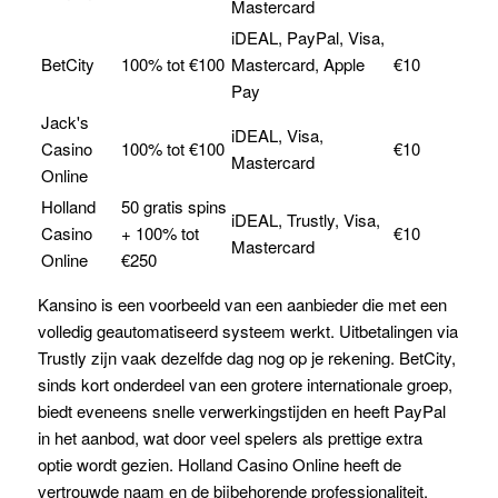
Mastercard
iDEAL, PayPal, Visa,
BetCity
100% tot €100
Mastercard, Apple
€10
Pay
Jack's
iDEAL, Visa,
Casino
100% tot €100
€10
Mastercard
Online
Holland
50 gratis spins
iDEAL, Trustly, Visa,
Casino
+ 100% tot
€10
Mastercard
Online
€250
Kansino is een voorbeeld van een aanbieder die met een
volledig geautomatiseerd systeem werkt. Uitbetalingen via
Trustly zijn vaak dezelfde dag nog op je rekening. BetCity,
sinds kort onderdeel van een grotere internationale groep,
biedt eveneens snelle verwerkingstijden en heeft PayPal
in het aanbod, wat door veel spelers als prettige extra
optie wordt gezien. Holland Casino Online heeft de
vertrouwde naam en de bijbehorende professionaliteit.