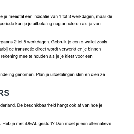
ie je meestal een indicatie van 1 tot 3 werkdagen, maar de
periode kun je je uitbetaling nog annuleren als je van
orgaans 2 tot 5 werkdagen. Gebruik je een e-wallet zoals
arbij de transactie direct wordt verwerkt en je binnen
rekening mee te houden als je je kiest voor een
deling genomen. Plan je uitbetalingen slim en dien ze
RS
ederland. De beschikbaarheid hangt ook af van hoe je
. Heb je met iDEAL gestort? Dan moet je een alternatieve