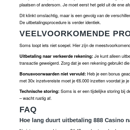
plaatsen of andersom. Je moet eerst het geld uit de ene afd
Dit klinkt omslachtig, maar is een gevolg van de verschill
De uitbetalingsprocedure is verder identiek.
VEELVOORKOMENDE PRO
Soms loopt iets niet soepel. Hier zijn de meestvoorkomend
Uitbetaling naar verkeerde rekening:
Je kunt alleen uitb
transactie geweigerd. Zorg dat je een rekening gebruikt di
Bonusvoorwaarden niet vervuld:
Heb je een bonus geacc
met 30x inzetvereiste moet je €6.000 inzetten voordat je je
Technische storing:
Soms is er een tijdelijke storing bij
– wacht rustig af.
FAQ
Hoe lang duurt uitbetaling 888 Casino 