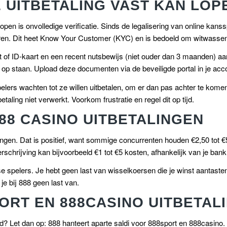
E UITBETALING VAST KAN LOP
n is onvolledige verificatie. Sinds de legalisering van online kanss
rifiëren. Dit heet Know Your Customer (KYC) en is bedoeld om witwasse
t of ID-kaart en een recent nutsbewijs (niet ouder dan 3 maanden) 
 staan. Upload deze documenten via de beveiligde portal in je acc
spelers wachten tot ze willen uitbetalen, om er dan pas achter te k
tbetaling niet verwerkt. Voorkom frustratie en regel dit op tijd.
888 CASINO UITBETALINGEN
lingen. Dat is positief, want sommige concurrenten houden €2,50 tot 
schrijving kan bijvoorbeeld €1 tot €5 kosten, afhankelijk van je bank
se spelers. Je hebt geen last van wisselkoersen die je winst aantast
e bij 888 geen last van.
ORT EN 888CASINO UITBETAL
ld? Let dan op: 888 hanteert aparte saldi voor 888sport en 888casino