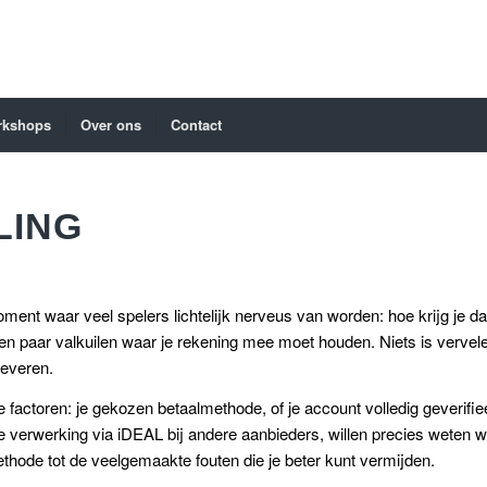
rkshops
Over ons
Contact
LING
ment waar veel spelers lichtelijk nerveus van worden: hoe krijg je d
 een paar valkuilen waar je rekening mee moet houden. Niets is vervel
leveren.
nde factoren: je gekozen betaalmethode, of je account volledig geveri
e verwerking via iDEAL bij andere aanbieders, willen precies weten wa
thode tot de veelgemaakte fouten die je beter kunt vermijden.