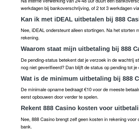
Na interne verwerking van 24-48 uur duurt een bankoverschr
werkdagen bij bankoverschrijving, of 2 tot 3 werkdagen via
Kan ik met iDEAL uitbetalen bij 888 Ca
Nee, iDEAL ondersteunt alleen stortingen. Na het storten 
rekening.
Waarom staat mijn uitbetaling bij 888 
De pending-status betekent dat je verzoek in de wachtrij sta
nog niet geverifieerd? Dan blijft de status op pending tot 
Wat is de minimum uitbetaling bij 888 
De minimale opname bedraagt €10 voor de meeste betaalmeth
eerst opbouwen door verder te spelen.
Rekent 888 Casino kosten voor uitbetal
Nee, 888 Casino brengt zelf geen kosten in rekening voor
bank.