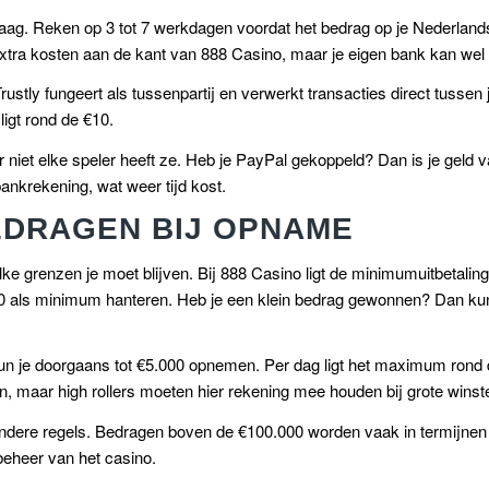
aag. Reken op 3 tot 7 werkdagen voordat het bedrag op je Nederlan
tra kosten aan de kant van 888 Casino, maar je eigen bank kan wel
stly fungeert als tussenpartij en verwerkt transacties direct tussen j
igt rond de €10.
 niet elke speler heeft ze. Heb je PayPal gekoppeld? Dan is je geld 
nkrekening, wat weer tijd kost.
EDRAGEN BIJ OPNAME
lke grenzen je moet blijven. Bij 888 Casino ligt de minimumuitbetali
0 als minimum hanteren. Heb je een klein bedrag gewonnen? Dan kun 
 kun je doorgaans tot €5.000 opnemen. Per dag ligt het maximum rond 
n, maar high rollers moeten hier rekening mee houden bij grote winst
dere regels. Bedragen boven de €100.000 worden vaak in termijnen 
sbeheer van het casino.