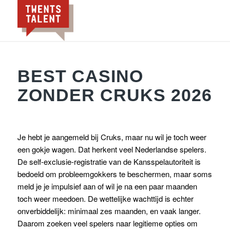
BEST CASINO
ZONDER CRUKS 2026
Je hebt je aangemeld bij Cruks, maar nu wil je toch weer
een gokje wagen. Dat herkent veel Nederlandse spelers.
De self-exclusie-registratie van de Kansspelautoriteit is
bedoeld om probleemgokkers te beschermen, maar soms
meld je je impulsief aan of wil je na een paar maanden
toch weer meedoen. De wettelijke wachttijd is echter
onverbiddelijk: minimaal zes maanden, en vaak langer.
Daarom zoeken veel spelers naar legitieme opties om