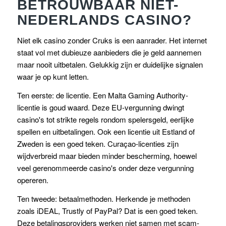
BETROUWBAAR NIET-
NEDERLANDS CASINO?
Niet elk casino zonder Cruks is een aanrader. Het internet
staat vol met dubieuze aanbieders die je geld aannemen
maar nooit uitbetalen. Gelukkig zijn er duidelijke signalen
waar je op kunt letten.
Ten eerste: de licentie. Een Malta Gaming Authority-
licentie is goud waard. Deze EU-vergunning dwingt
casino's tot strikte regels rondom spelersgeld, eerlijke
spellen en uitbetalingen. Ook een licentie uit Estland of
Zweden is een goed teken. Curaçao-licenties zijn
wijdverbreid maar bieden minder bescherming, hoewel
veel gerenommeerde casino's onder deze vergunning
opereren.
Ten tweede: betaalmethoden. Herkende je methoden
zoals iDEAL, Trustly of PayPal? Dat is een goed teken.
Deze betalingsproviders werken niet samen met scam-