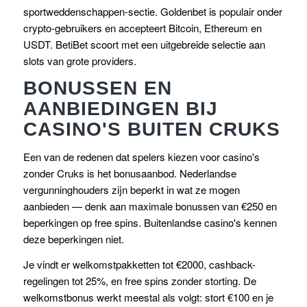
sportweddenschappen-sectie. Goldenbet is populair onder
crypto-gebruikers en accepteert Bitcoin, Ethereum en
USDT. BetiBet scoort met een uitgebreide selectie aan
slots van grote providers.
BONUSSEN EN
AANBIEDINGEN BIJ
CASINO'S BUITEN CRUKS
Een van de redenen dat spelers kiezen voor casino's
zonder Cruks is het bonusaanbod. Nederlandse
vergunninghouders zijn beperkt in wat ze mogen
aanbieden — denk aan maximale bonussen van €250 en
beperkingen op free spins. Buitenlandse casino's kennen
deze beperkingen niet.
Je vindt er welkomstpakketten tot €2000, cashback-
regelingen tot 25%, en free spins zonder storting. De
welkomstbonus werkt meestal als volgt: stort €100 en je