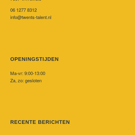
06 1277 8312
info@twents-talent.nl
OPENINGSTIJDEN
Ma-vr: 9:00-13:00
Za, zo: gesloten
RECENTE BERICHTEN