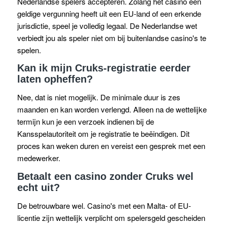
Nederlandse spelers accepteren. Zolang het casino een
geldige vergunning heeft uit een EU-land of een erkende
jurisdictie, speel je volledig legaal. De Nederlandse wet
verbiedt jou als speler niet om bij buitenlandse casino's te
spelen.
Kan ik mijn Cruks-registratie eerder
laten opheffen?
Nee, dat is niet mogelijk. De minimale duur is zes
maanden en kan worden verlengd. Alleen na de wettelijke
termijn kun je een verzoek indienen bij de
Kansspelautoriteit om je registratie te beëindigen. Dit
proces kan weken duren en vereist een gesprek met een
medewerker.
Betaalt een casino zonder Cruks wel
echt uit?
De betrouwbare wel. Casino's met een Malta- of EU-
licentie zijn wettelijk verplicht om spelersgeld gescheiden