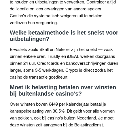
te houden en uitbetalingen te verwerken. Controleer altijd
de licentie en lees ervaringen van andere spelers.
Casino's die systematisch weigeren uit te betalen
verliezen hun vergunning.
Welke betaalmethode is het snelst voor
uitbetalingen?
E-wallets zoals Skrill en Neteller zijn het snelst — vaak
binnen enkele uren. Trustly en iDEAL werken doorgaans
binnen 24 uur. Creditcards en bankoverschrijvingen duren
langer, soms 3-5 werkdagen. Crypto is direct zodra het
casino de transactie goedkeurt.
Moet ik belasting betalen over winsten
bij buitenlandse casino's?
Over winsten boven €449 per kalenderjaar betaal je
kansspelbelasting van 30,5%. Dit geldt voor alle vormen
van gokken, ook bij casino's buiten Nederland. Je moet
deze winsten zelf aangeven bij de Belastingdienst.