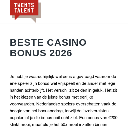
BESTE CASINO
BONUS 2026
Je hebt je waarschijnlijk wel eens afgevraagd waarom de
ene speler zijn bonus wél vrijspeelt en de ander met lege
handen achterblijft. Het verschil zit zelden in geluk. Het zit
in het kiezen van de juiste bonus met eerlijke
voorwaarden. Nederlandse spelers overschatten vaak de
hoogte van het bonusbedrag, terwijl de inzetvereisten
bepalen of je die bonus ooit echt ziet. Een bonus van €200
klinkt mooi, maar als je het 50x moet inzetten binnen