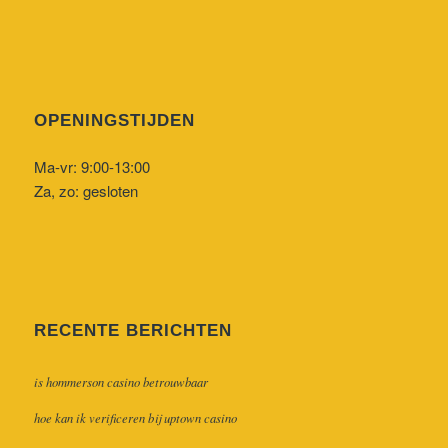
OPENINGSTIJDEN
Ma-vr: 9:00-13:00
Za, zo: gesloten
RECENTE BERICHTEN
is hommerson casino betrouwbaar
hoe kan ik verificeren bij uptown casino