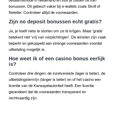
bonussen. Dit gebeurt vaker bij e-wallets zoals Skrill of
Neteller. Controleer altijd de voorwaarden.
Zijn no deposit bonussen echt gratis?
Ja, je hoeft niets te storten om ze te krijgen. Maar 'gratis'
betekent niet 'vrij van verplichtingen'. De winsten zijn vaak
beperkt en gekoppeld aan strenge voorwaarden voordat
uitbetaling mogelijk is.
Hoe weet ik of een casino bonus eerlijk
is?
Controleer drie dingen: de inzetvereiste (lager is beter), de
uitbetalingstermijn (langer is beter) en of het casino een
licentie van de Kansspelautoriteit heeft. Een licentie
garandeert dat de voorwaarden transparant en
rechtvaardig zijn.