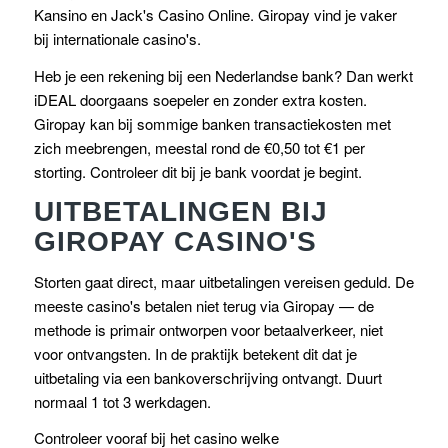
Kansino en Jack's Casino Online. Giropay vind je vaker
bij internationale casino's.
Heb je een rekening bij een Nederlandse bank? Dan werkt
iDEAL doorgaans soepeler en zonder extra kosten.
Giropay kan bij sommige banken transactiekosten met
zich meebrengen, meestal rond de €0,50 tot €1 per
storting. Controleer dit bij je bank voordat je begint.
UITBETALINGEN BIJ
GIROPAY CASINO'S
Storten gaat direct, maar uitbetalingen vereisen geduld. De
meeste casino's betalen niet terug via Giropay — de
methode is primair ontworpen voor betaalverkeer, niet
voor ontvangsten. In de praktijk betekent dit dat je
uitbetaling via een bankoverschrijving ontvangt. Duurt
normaal 1 tot 3 werkdagen.
Controleer vooraf bij het casino welke