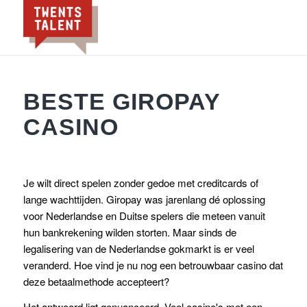
BESTE GIROPAY
CASINO
Je wilt direct spelen zonder gedoe met creditcards of
lange wachttijden. Giropay was jarenlang dé oplossing
voor Nederlandse en Duitse spelers die meteen vanuit
hun bankrekening wilden storten. Maar sinds de
legalisering van de Nederlandse gokmarkt is er veel
veranderd. Hoe vind je nu nog een betrouwbaar casino dat
deze betaalmethode accepteert?
Het antwoord ligt genuanceerd. Veel casino's met een