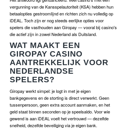
vergunning van de Kansspelautoriteit (KSA) hebben hun
betaalopties gestroomlijnd en richten zich nu volledig op
iDEAL. Toch zijn er nog steeds eerlijke opties voor
spelers die vasthouden aan Giropay — vooral bij casino's
die actief zijn in zowel Nederland als Duitsland.
WAT MAAKT EEN
GIROPAY CASINO
AANTREKKELIJK VOOR
NEDERLANDSE
SPELERS?
Giropay werkt simpel: je logt in met je eigen
bankgegevens en de storting is direct verwerkt. Geen
tussenpersoon, geen extra account aanmaken, en het
geld staat binnen seconden op je speelsaldo. Voor wie
gewend is aan iDEAL voelt het vertrouwd — dezelfde
snelheid, dezelfde beveiliging via je eigen bank.