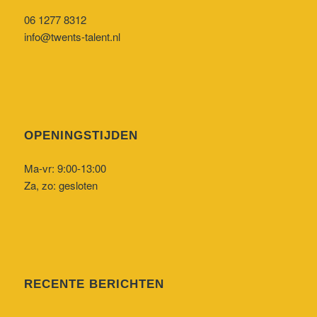
06 1277 8312
info@twents-talent.nl
OPENINGSTIJDEN
Ma-vr: 9:00-13:00
Za, zo: gesloten
RECENTE BERICHTEN