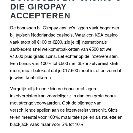
DIE GIROPAY
ACCEPTEREN
De bonussen bij Giropay casino's liggen vaak hoger dan
bij typisch Nederlandse casino's. Waar een KSA-casino
vaak stopt bij €100 of €200, zie je bij internationale
aanbieders snel welkomstpakketten van €500 tot wel
€1.000 plus gratis spins. Let echter op de inzetvereisten.
Een bonus van 100% tot €500 met 35x inzetvereist klinkt
mooi, maar betekent dat je €17.500 moet inzetten voordat
je winst kunt uitkeren.
Vergelijk altijd: een kleinere bonus met lagere
inzetvereisten kan voordeliger zijn dan een grote bonus
met strenge voorwaarden. Ook de bijdrage van
verschillende spellen aan de inzetvereist verschilt. Slots
tellen meestal voor 100%, maar tafelspellen als roulette en
blackjack vaak maar voor 5% tot 10%.