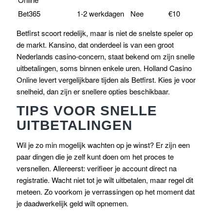
Bet365
1-2 werkdagen
Nee
€10
Betfirst scoort redelijk, maar is niet de snelste speler op
de markt. Kansino, dat onderdeel is van een groot
Nederlands casino-concern, staat bekend om zijn snelle
uitbetalingen, soms binnen enkele uren. Holland Casino
Online levert vergelijkbare tijden als Betfirst. Kies je voor
snelheid, dan zijn er snellere opties beschikbaar.
TIPS VOOR SNELLE
UITBETALINGEN
Wil je zo min mogelijk wachten op je winst? Er zijn een
paar dingen die je zelf kunt doen om het proces te
versnellen. Allereerst: verifieer je account direct na
registratie. Wacht niet tot je wilt uitbetalen, maar regel dit
meteen. Zo voorkom je verrassingen op het moment dat
je daadwerkelijk geld wilt opnemen.