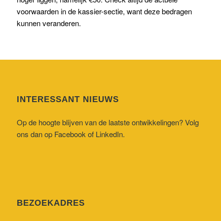
voorwaarden in de kassier-sectie, want deze bedragen
kunnen veranderen.
INTERESSANT NIEUWS
Op de hoogte blijven van de laatste ontwikkelingen? Volg
ons dan op
Facebook
of
LinkedIn
.
BEZOEKADRES