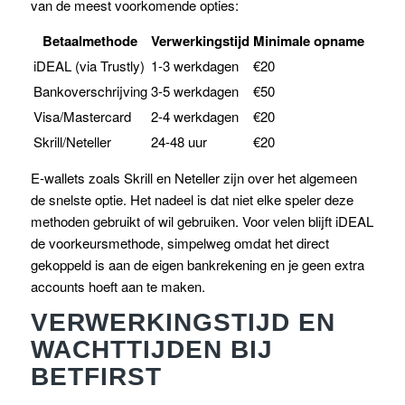
van de meest voorkomende opties:
Betaalmethode
Verwerkingstijd
Minimale opname
iDEAL (via Trustly)
1-3 werkdagen
€20
Bankoverschrijving
3-5 werkdagen
€50
Visa/Mastercard
2-4 werkdagen
€20
Skrill/Neteller
24-48 uur
€20
E-wallets zoals Skrill en Neteller zijn over het algemeen
de snelste optie. Het nadeel is dat niet elke speler deze
methoden gebruikt of wil gebruiken. Voor velen blijft iDEAL
de voorkeursmethode, simpelweg omdat het direct
gekoppeld is aan de eigen bankrekening en je geen extra
accounts hoeft aan te maken.
VERWERKINGSTIJD EN
WACHTTIJDEN BIJ
BETFIRST