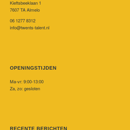
Kieftsbeeklaan 1
7607 TA Almelo
06 1277 8312
info@twents-talent.nl
OPENINGSTIJDEN
Ma-vr: 9:00-13:00
Za, zo: gesloten
RECENTE BERICHTEN