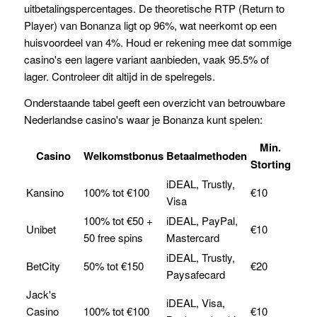
uitbetalingspercentages. De theoretische RTP (Return to
Player) van Bonanza ligt op 96%, wat neerkomt op een
huisvoordeel van 4%. Houd er rekening mee dat sommige
casino's een lagere variant aanbieden, vaak 95.5% of
lager. Controleer dit altijd in de spelregels.
Onderstaande tabel geeft een overzicht van betrouwbare
Nederlandse casino's waar je Bonanza kunt spelen:
Min.
Casino
Welkomstbonus
Betaalmethoden
Storting
iDEAL, Trustly,
Kansino
100% tot €100
€10
Visa
100% tot €50 +
iDEAL, PayPal,
Unibet
€10
50 free spins
Mastercard
iDEAL, Trustly,
BetCity
50% tot €150
€20
Paysafecard
Jack's
iDEAL, Visa,
Casino
100% tot €100
€10