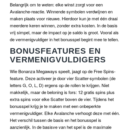
Belangrijk om te weten: elke winst zorgt voor een
Avalanche-reactie. Winnende symbolen verdwijnen en
maken plaats voor nieuwe. Hierdoor kun je met één draai
meerdere keren winnen, zonder extra kosten. In de basis
vrij simpel, maar de impact op je saldo is groot. Vooral als
de vermenigvuldiger in het bonusspel begint mee te tellen.
BONUSFEATURES EN
VERMENIGVULDIGERS
Wie Bonanza Megaways speelt, jaagt op de Free Spins-
feature. Deze activeer je door vier Scatter-symbolen (de
letters G, O, L, D) ergens op de rollen te krijgen. Niet
makkelijk, maar de beloning is fors: 12 gratis spins plus
extra spins voor elke Scatter boven de vier. Tijdens het
bonusspel krijg je te maken met een onbeperkte
vermenigvuldiger. Elke Avalanche verhoogt deze met één.
Het verschil tussen de basis en het bonusspel is
aanzienlijk. In de basisve van het spel is de maximale