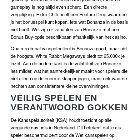
gameplay is nog altijd even scherp. Een directe
vergelijking: Extra Chilli heeft een Feature Drop waarmee
je het bonusspel kunt kopen, iets wat Bonanza in de basis
niet heeft. Wel zijn er varianten van Bonanza met een
Bonus Buy-optie beschikbaar, afhankelijk van het casino.
Qua maximaal winnpotentieel is Bonanza goed, maar niet
de hoogste. White Rabbit Megaways biedt tot 25.000x je
inzet. Aan de andere kant is de volatiliteit van Bonanza
iets milder, wat het aantrekkelijker maakt voor spelers die
niet alleen op de enorme klapper jagen, maar ook waarde
hechten aan consistentere kleine overwinningen.
VEILIG SPELEN EN
VERANTWOORD GOKKEN
De Kansspelautoriteit (KSA) houdt toezicht op alle
vergunde casino's in Nederland. Dit betekent dat je als
speler beschermd bent door de Wet kansspelen op