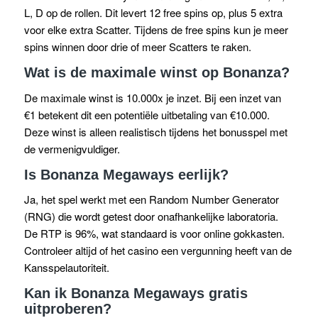
L, D op de rollen. Dit levert 12 free spins op, plus 5 extra
voor elke extra Scatter. Tijdens de free spins kun je meer
spins winnen door drie of meer Scatters te raken.
Wat is de maximale winst op Bonanza?
De maximale winst is 10.000x je inzet. Bij een inzet van
€1 betekent dit een potentiële uitbetaling van €10.000.
Deze winst is alleen realistisch tijdens het bonusspel met
de vermenigvuldiger.
Is Bonanza Megaways eerlijk?
Ja, het spel werkt met een Random Number Generator
(RNG) die wordt getest door onafhankelijke laboratoria.
De RTP is 96%, wat standaard is voor online gokkasten.
Controleer altijd of het casino een vergunning heeft van de
Kansspelautoriteit.
Kan ik Bonanza Megaways gratis
uitproberen?