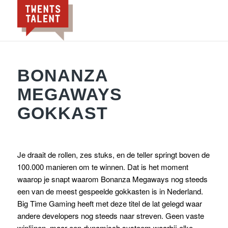
BONANZA
MEGAWAYS
GOKKAST
Je draait de rollen, zes stuks, en de teller springt boven de
100.000 manieren om te winnen. Dat is het moment
waarop je snapt waarom Bonanza Megaways nog steeds
een van de meest gespeelde gokkasten is in Nederland.
Big Time Gaming heeft met deze titel de lat gelegd waar
andere developers nog steeds naar streven. Geen vaste
winlijnen, maar een dynamisch systeem waarbij elke