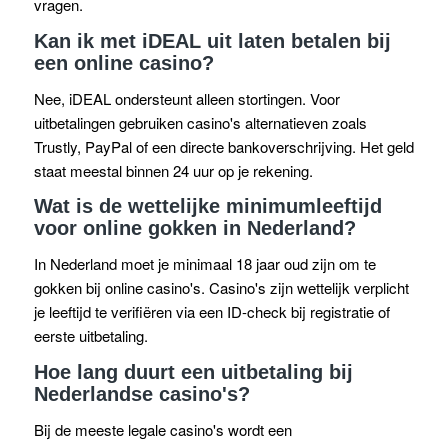
vragen.
Kan ik met iDEAL uit laten betalen bij
een online casino?
Nee, iDEAL ondersteunt alleen stortingen. Voor
uitbetalingen gebruiken casino's alternatieven zoals
Trustly, PayPal of een directe bankoverschrijving. Het geld
staat meestal binnen 24 uur op je rekening.
Wat is de wettelijke minimumleeftijd
voor online gokken in Nederland?
In Nederland moet je minimaal 18 jaar oud zijn om te
gokken bij online casino's. Casino's zijn wettelijk verplicht
je leeftijd te verifiëren via een ID-check bij registratie of
eerste uitbetaling.
Hoe lang duurt een uitbetaling bij
Nederlandse casino's?
Bij de meeste legale casino's wordt een