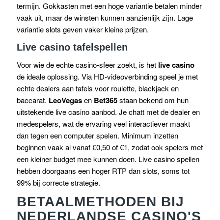
termijn. Gokkasten met een hoge variantie betalen minder
vaak uit, maar de winsten kunnen aanzienlijk zijn. Lage
variantie slots geven vaker kleine prijzen.
Live casino tafelspellen
Voor wie de echte casino-sfeer zoekt, is het
live casino
de ideale oplossing. Via HD-videoverbinding speel je met
echte dealers aan tafels voor roulette, blackjack en
baccarat.
LeoVegas
en
Bet365
staan bekend om hun
uitstekende live casino aanbod. Je chatt met de dealer en
medespelers, wat de ervaring veel interactiever maakt
dan tegen een computer spelen. Minimum inzetten
beginnen vaak al vanaf €0,50 of €1, zodat ook spelers met
een kleiner budget mee kunnen doen. Live casino spellen
hebben doorgaans een hoger RTP dan slots, soms tot
99% bij correcte strategie.
BETAALMETHODEN BIJ
NEDERLANDSE CASINO'S