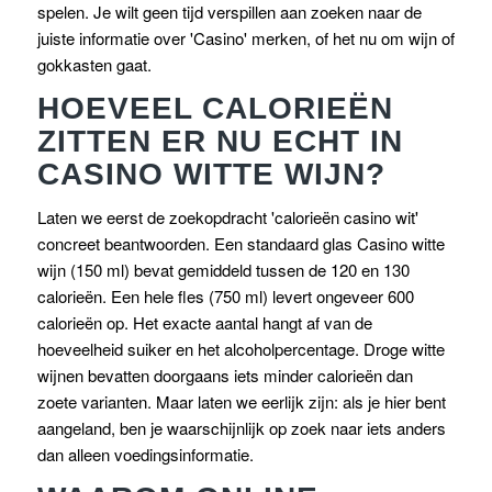
spelen. Je wilt geen tijd verspillen aan zoeken naar de
juiste informatie over 'Casino' merken, of het nu om wijn of
gokkasten gaat.
HOEVEEL CALORIEËN
ZITTEN ER NU ECHT IN
CASINO WITTE WIJN?
Laten we eerst de zoekopdracht 'calorieën casino wit'
concreet beantwoorden. Een standaard glas Casino witte
wijn (150 ml) bevat gemiddeld tussen de 120 en 130
calorieën. Een hele fles (750 ml) levert ongeveer 600
calorieën op. Het exacte aantal hangt af van de
hoeveelheid suiker en het alcoholpercentage. Droge witte
wijnen bevatten doorgaans iets minder calorieën dan
zoete varianten. Maar laten we eerlijk zijn: als je hier bent
aangeland, ben je waarschijnlijk op zoek naar iets anders
dan alleen voedingsinformatie.