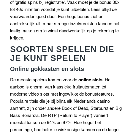
of 'gratis spins bij registratie'. Vaak moet je de bonus 30x
tot 40x inzetten voordat je kunt uitbetalen. Lees altijd de
voorwaarden goed door. Een hoge bonus ziet er
aantrekkelijk uit, maar strenge inzetvereisten kunnen het
lastig maken om je winst daadwerkelijk op je rekening te
krijgen.
SOORTEN SPELLEN DIE
JE KUNT SPELEN
Online gokkasten en slots
De meeste spelers komen voor de
online slots
. Het
aanbod is enorm: van klassieke fruitautomaten tot
moderne video slots met ingewikkelde bonusfeatures.
Populaire titels die je bij bijna elk Nederlands casino
aantreft, zijn onder andere Book of Dead, Starburst en Big
Bass Bonanza. De RTP (Return to Player) varieert
meestal tussen de 94% en 97%. Hoe hoger het
percentage, hoe beter je wiskansige kansen op de lange