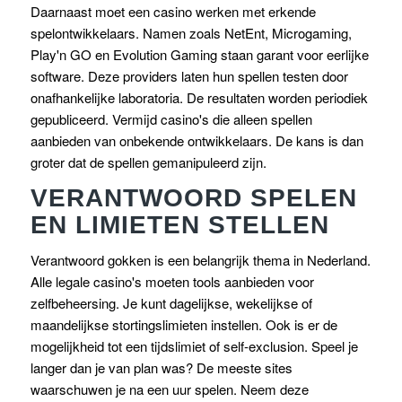
Daarnaast moet een casino werken met erkende
spelontwikkelaars. Namen zoals NetEnt, Microgaming,
Play'n GO en Evolution Gaming staan garant voor eerlijke
software. Deze providers laten hun spellen testen door
onafhankelijke laboratoria. De resultaten worden periodiek
gepubliceerd. Vermijd casino's die alleen spellen
aanbieden van onbekende ontwikkelaars. De kans is dan
groter dat de spellen gemanipuleerd zijn.
VERANTWOORD SPELEN
EN LIMIETEN STELLEN
Verantwoord gokken is een belangrijk thema in Nederland.
Alle legale casino's moeten tools aanbieden voor
zelfbeheersing. Je kunt dagelijkse, wekelijkse of
maandelijkse stortingslimieten instellen. Ook is er de
mogelijkheid tot een tijdslimiet of self-exclusion. Speel je
langer dan je van plan was? De meeste sites
waarschuwen je na een uur spelen. Neem deze