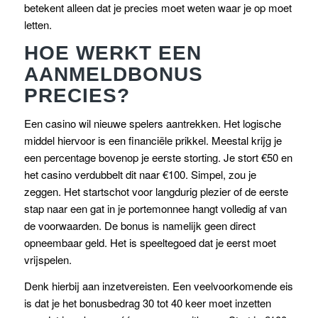
betekent alleen dat je precies moet weten waar je op moet
letten.
HOE WERKT EEN
AANMELDBONUS
PRECIES?
Een casino wil nieuwe spelers aantrekken. Het logische
middel hiervoor is een financiële prikkel. Meestal krijg je
een percentage bovenop je eerste storting. Je stort €50 en
het casino verdubbelt dit naar €100. Simpel, zou je
zeggen. Het startschot voor langdurig plezier of de eerste
stap naar een gat in je portemonnee hangt volledig af van
de voorwaarden. De bonus is namelijk geen direct
opneembaar geld. Het is speeltegoed dat je eerst moet
vrijspelen.
Denk hierbij aan inzetvereisten. Een veelvoorkomende eis
is dat je het bonusbedrag 30 tot 40 keer moet inzetten