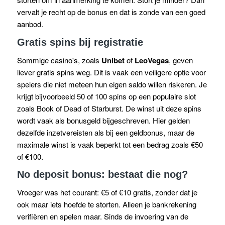
vervalt je recht op de bonus en dat is zonde van een goed
aanbod.
Gratis spins bij registratie
Sommige casino's, zoals
Unibet
of
LeoVegas
, geven
liever gratis spins weg. Dit is vaak een veiligere optie voor
spelers die niet meteen hun eigen saldo willen riskeren. Je
krijgt bijvoorbeeld 50 of 100 spins op een populaire slot
zoals Book of Dead of Starburst. De winst uit deze spins
wordt vaak als bonusgeld bijgeschreven. Hier gelden
dezelfde inzetvereisten als bij een geldbonus, maar de
maximale winst is vaak beperkt tot een bedrag zoals €50
of €100.
No deposit bonus: bestaat die nog?
Vroeger was het courant: €5 of €10 gratis, zonder dat je
ook maar iets hoefde te storten. Alleen je bankrekening
verifiëren en spelen maar. Sinds de invoering van de