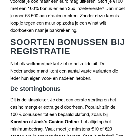
voordat je ook maar één euro mag uitkeren. Stort je €100
met een 100% bonus en een 35x inzetvereiste? Dan moet
je voor €3.500 aan draaien maken. Zonder deze kennis
loop je tegen een muur op zodra je een winst wilt
doorboeken naar je bankrekening.
SOORTEN BONUSSEN BIJ
REGISTRATIE
Niet elk welkomstpakket ziet er hetzelfde uit. De
Nederlandse markt kent een aantal vaste varianten die
ieder hun eigen voor- en nadelen hebben.
De stortingbonus
Dit is de klassieker. Je doet een eerste storting en het
casino mengt er extra geld doorheen. Populair zijn de
100% bonussen tot een bepaald plafond, zoals bij
Kansino
of
Jack's Casino Online
. Let altijd op het
minimumbedrag. Vaak moet je minstens €10 of €20
storten om in aanmerking te komen. Stort je minder? Dan