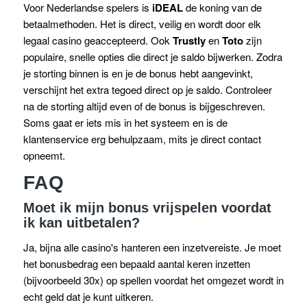
Voor Nederlandse spelers is
iDEAL
de koning van de
betaalmethoden. Het is direct, veilig en wordt door elk
legaal casino geaccepteerd. Ook
Trustly
en
Toto
zijn
populaire, snelle opties die direct je saldo bijwerken. Zodra
je storting binnen is en je de bonus hebt aangevinkt,
verschijnt het extra tegoed direct op je saldo. Controleer
na de storting altijd even of de bonus is bijgeschreven.
Soms gaat er iets mis in het systeem en is de
klantenservice erg behulpzaam, mits je direct contact
opneemt.
FAQ
Moet ik mijn bonus vrijspelen voordat
ik kan uitbetalen?
Ja, bijna alle casino's hanteren een inzetvereiste. Je moet
het bonusbedrag een bepaald aantal keren inzetten
(bijvoorbeeld 30x) op spellen voordat het omgezet wordt in
echt geld dat je kunt uitkeren.