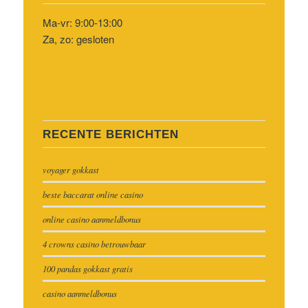
Ma-vr: 9:00-13:00
Za, zo: gesloten
RECENTE BERICHTEN
voyager gokkast
beste baccarat online casino
online casino aanmeldbonus
4 crowns casino betrouwbaar
100 pandas gokkast gratis
casino aanmeldbonus