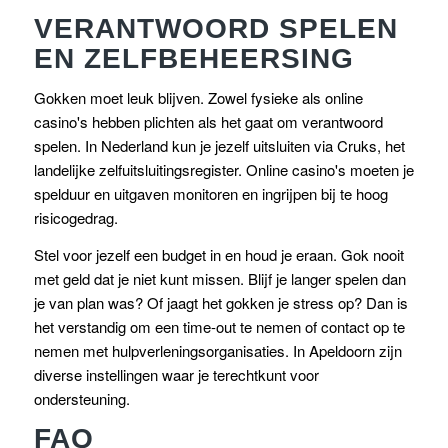
VERANTWOORD SPELEN
EN ZELFBEHEERSING
Gokken moet leuk blijven. Zowel fysieke als online
casino's hebben plichten als het gaat om verantwoord
spelen. In Nederland kun je jezelf uitsluiten via Cruks, het
landelijke zelfuitsluitingsregister. Online casino's moeten je
spelduur en uitgaven monitoren en ingrijpen bij te hoog
risicogedrag.
Stel voor jezelf een budget in en houd je eraan. Gok nooit
met geld dat je niet kunt missen. Blijf je langer spelen dan
je van plan was? Of jaagt het gokken je stress op? Dan is
het verstandig om een time-out te nemen of contact op te
nemen met hulpverleningsorganisaties. In Apeldoorn zijn
diverse instellingen waar je terechtkunt voor
ondersteuning.
FAQ