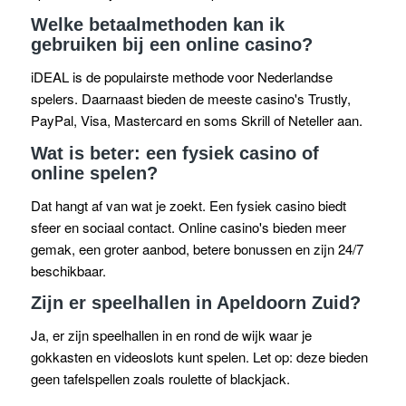
Welke betaalmethoden kan ik
gebruiken bij een online casino?
iDEAL is de populairste methode voor Nederlandse
spelers. Daarnaast bieden de meeste casino's Trustly,
PayPal, Visa, Mastercard en soms Skrill of Neteller aan.
Wat is beter: een fysiek casino of
online spelen?
Dat hangt af van wat je zoekt. Een fysiek casino biedt
sfeer en sociaal contact. Online casino's bieden meer
gemak, een groter aanbod, betere bonussen en zijn 24/7
beschikbaar.
Zijn er speelhallen in Apeldoorn Zuid?
Ja, er zijn speelhallen in en rond de wijk waar je
gokkasten en videoslots kunt spelen. Let op: deze bieden
geen tafelspellen zoals roulette of blackjack.