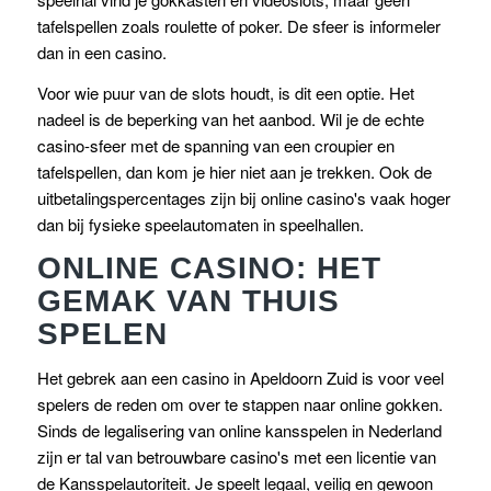
tafelspellen zoals roulette of poker. De sfeer is informeler
dan in een casino.
Voor wie puur van de slots houdt, is dit een optie. Het
nadeel is de beperking van het aanbod. Wil je de echte
casino-sfeer met de spanning van een croupier en
tafelspellen, dan kom je hier niet aan je trekken. Ook de
uitbetalingspercentages zijn bij online casino's vaak hoger
dan bij fysieke speelautomaten in speelhallen.
ONLINE CASINO: HET
GEMAK VAN THUIS
SPELEN
Het gebrek aan een casino in Apeldoorn Zuid is voor veel
spelers de reden om over te stappen naar online gokken.
Sinds de legalisering van online kansspelen in Nederland
zijn er tal van betrouwbare casino's met een licentie van
de Kansspelautoriteit. Je speelt legaal, veilig en gewoon