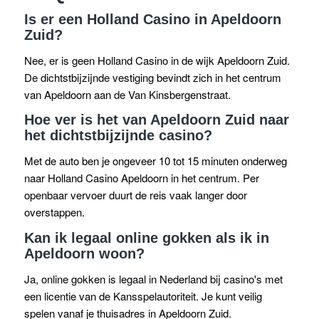
Is er een Holland Casino in Apeldoorn
Zuid?
Nee, er is geen Holland Casino in de wijk Apeldoorn Zuid.
De dichtstbijzijnde vestiging bevindt zich in het centrum
van Apeldoorn aan de Van Kinsbergenstraat.
Hoe ver is het van Apeldoorn Zuid naar
het dichtstbijzijnde casino?
Met de auto ben je ongeveer 10 tot 15 minuten onderweg
naar Holland Casino Apeldoorn in het centrum. Per
openbaar vervoer duurt de reis vaak langer door
overstappen.
Kan ik legaal online gokken als ik in
Apeldoorn woon?
Ja, online gokken is legaal in Nederland bij casino's met
een licentie van de Kansspelautoriteit. Je kunt veilig
spelen vanaf je thuisadres in Apeldoorn Zuid.