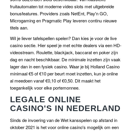
fruitautomaten tot moderne video slots met uitgebreide
bonusfeatures. Providers zoals NetEnt, Play'n GO,
Microgaming en Pragmatic Play leveren continu nieuwe
titels aan.
Wil je liever tafelspellen spelen? Dan kies je voor de live
casino sectie. Hier speel je met echte dealers via een HD-
videostream. Roulette, blackjack, baccarat en poker zijn
dag en nacht beschikbaar. De minimale inzetten zijn vaak
lager dan in een fysiek casino. Waar je bij Holland Casino
minimaal €5 of €10 per beurt moet inzetten, kun je online
al meedoen vanaf €0,10 of €0,50. Dit maakt het
toegankelijk voor elke portemonnee.
LEGALE ONLINE
CASINO'S IN NEDERLAND
Sinds de invoering van de Wet kansspelen op afstand in
oktober 2021 is het voor online casino's mogelijk om een