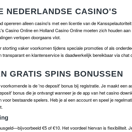
LE NEDERLANDSE CASINO'S
opereren alleen casino's met een licentie van de Kansspelautoriteit (
's Casino Online en Holland Casino Online moeten zich houden aan st
alingen verlopen doorgaans vlot.
er storting vaker voorkomen tijdens speciale promoties of als onderd
 transparant en klantenservice is daadwerkelijk bereikbaar via chat o
N GRATIS SPINS BONUSSEN
voorkomende is de 'no deposit' bonus bij registratie. Je maakt een acco
 deposit' bonus die je ontvangt wanneer je de app van het casino down
sen voor bestaande spelers. Heb je al een account en speel je regelmati
t.
ing
sgeld—bijvoorbeeld €5 of €10. Het voordeel hiervan is flexibiliteit.