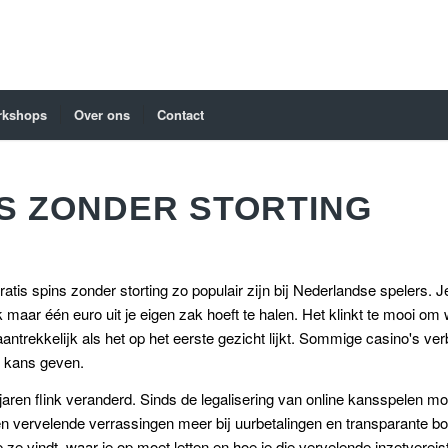
rkshops
Over ons
Contact
NS ZONDER STORTING
ratis spins zonder storting zo populair zijn bij Nederlandse spelers. J
maar één euro uit je eigen zak hoeft te halen. Het klinkt te mooi om
antrekkelijk als het op het eerste gezicht lijkt. Sommige casino's ve
e kans geven.
aren flink veranderd. Sinds de legalisering van online kansspelen mo
en vervelende verrassingen meer bij uurbetalingen en transparante bo
e ze vindt, waar je op moet letten en hoe je die vervelende inzetverei