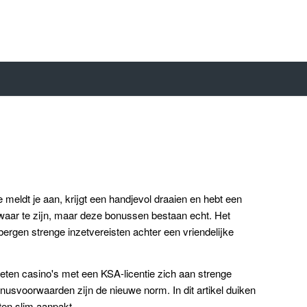
e meldt je aan, krijgt een handjevol draaien en hebt een
 waar te zijn, maar deze bonussen bestaan echt. Het
rbergen strenge inzetvereisten achter een vriendelijke
eten casino's met een KSA-licentie zich aan strenge
nusvoorwaarden zijn de nieuwe norm. In dit artikel duiken
sten slim aanpakt.