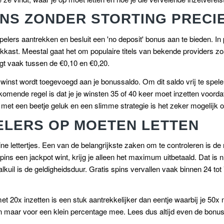
INS ZONDER STORTING PRECI
ers aantrekken en besluit een 'no deposit' bonus aan te bieden. In pla
 gokkast. Meestal gaat het om populaire titels van bekende providers
gt vaak tussen de €0,10 en €0,20.
e winst wordt toegevoegd aan je bonussaldo. Om dit saldo vrij te spel
mende regel is dat je je winsten 35 of 40 keer moet inzetten voorda
met een beetje geluk en een slimme strategie is het zeker mogelijk om
LERS OP MOETEN LETTEN
ine lettertjes. Een van de belangrijkste zaken om te controleren is de
 spins een jackpot wint, krijg je alleen het maximum uitbetaald. Dat i
kuil is de geldigheidsduur. Gratis spins vervallen vaak binnen 24 tot
t 20x inzetten is een stuk aantrekkelijker dan eentje waarbij je 50x
llen maar voor een klein percentage mee. Lees dus altijd even de bo