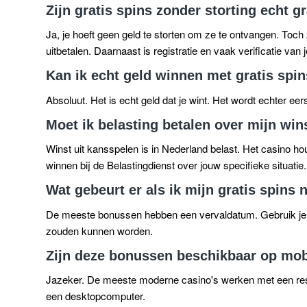
Zijn gratis spins zonder storting echt gr
Ja, je hoeft geen geld te storten om ze te ontvangen. Toch
uitbetalen. Daarnaast is registratie en vaak verificatie van je
Kan ik echt geld winnen met gratis spi
Absoluut. Het is echt geld dat je wint. Het wordt echter eer
Moet ik belasting betalen over mijn win
Winst uit kansspelen is in Nederland belast. Het casino hou
winnen bij de Belastingdienst over jouw specifieke situatie.
Wat gebeurt er als ik mijn gratis spins 
De meeste bonussen hebben een vervaldatum. Gebruik je ze
zouden kunnen worden.
Zijn deze bonussen beschikbaar op mob
Jazeker. De meeste moderne casino's werken met een respo
een desktopcomputer.