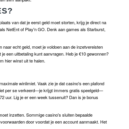
ES?
ats van dat je eerst geld moet storten, krijg je direct na
 zoals NetEnt of Play'n GO. Denk aan games als Starburst,
en naar echt geld, moet je voldoen aan de inzetvereisten
t je een uitbetaling kunt aanvragen. Heb je €10 gewonnen?
 hier winst uit te halen.
 maximale winlimiet. Vaak zie je dat casino's een plafond
s niet per se verkeerd—je krijgt immers gratis speelgeld—
 72 uur. Lig je er een week tussenuit? Dan is je bonus
 moet inzetten. Sommige casino's sluiten bepaalde
nusvoorwaarden door voordat je een account aanmaakt. Het