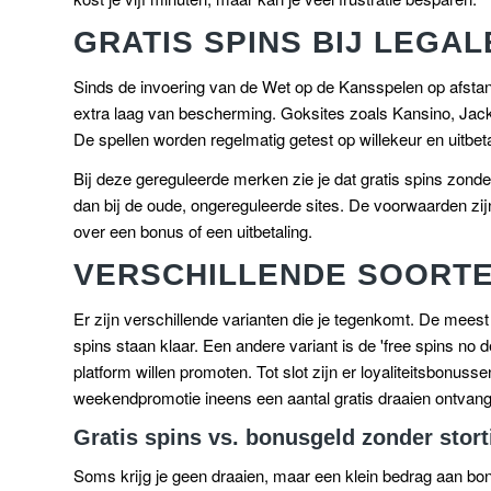
GRATIS SPINS BIJ LEGA
Sinds de invoering van de Wet op de Kansspelen op afstand 
extra laag van bescherming. Goksites zoals Kansino, Jack
De spellen worden regelmatig getest op willekeur en uitbet
Bij deze gereguleerde merken zie je dat gratis spins zond
dan bij de oude, ongereguleerde sites. De voorwaarden zijn
over een bonus of een uitbetaling.
VERSCHILLENDE SOORTE
Er zijn verschillende varianten die je tegenkomt. De meest 
spins staan klaar. Een andere variant is de 'free spins no
platform willen promoten. Tot slot zijn er loyaliteitsbonus
weekendpromotie ineens een aantal gratis draaien ontvang
Gratis spins vs. bonusgeld zonder stort
Soms krijg je geen draaien, maar een klein bedrag aan bonu