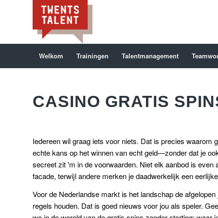
Welkom
Trainingen
Talentmanagement
Teamwo
CASINO GRATIS SPI
Iedereen wil graag iets voor niets. Dat is precies waarom g
echte kans op het winnen van echt geld—zonder dat je ook 
secreet zit 'm in de voorwaarden. Niet elk aanbod is even a
facade, terwijl andere merken je daadwerkelijk een eerlijk
Voor de Nederlandse markt is het landschap de afgelopen j
regels houden. Dat is goed nieuws voor jou als speler. Ge
we in de wereld van de gratis spins zonder storting: waar j