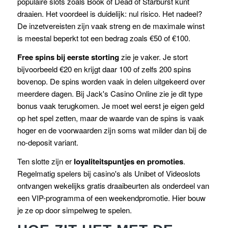
populaire slots zoals Book of Dead of Starburst kunt
draaien. Het voordeel is duidelijk: nul risico. Het nadeel?
De inzetvereisten zijn vaak streng en de maximale winst
is meestal beperkt tot een bedrag zoals €50 of €100.
Free spins bij eerste storting
zie je vaker. Je stort
bijvoorbeeld €20 en krijgt daar 100 of zelfs 200 spins
bovenop. De spins worden vaak in delen uitgekeerd over
meerdere dagen. Bij Jack's Casino Online zie je dit type
bonus vaak terugkomen. Je moet wel eerst je eigen geld
op het spel zetten, maar de waarde van de spins is vaak
hoger en de voorwaarden zijn soms wat milder dan bij de
no-deposit variant.
Ten slotte zijn er
loyaliteitspuntjes en promoties
.
Regelmatig spelers bij casino's als Unibet of Videoslots
ontvangen wekelijks gratis draaibeurten als onderdeel van
een VIP-programma of een weekendpromotie. Hier bouw
je ze op door simpelweg te spelen.