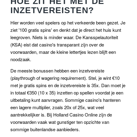
HOE ZIT HET MET DE
INZETVEREISTEN?
Hier worden veel spelers op het verkeerde been gezet. Je
ziet '100 gratis spins' en denkt dat je direct het huis kunt
leegroven. Niets is minder waar. De Kansspelautoriteit
(KSA) eist dat casino's transparant zijn over de
voorwaarden, maar de kleine lettertjes lezen blijft een
noodzaak.
De meeste bonussen hebben een inzetvereiste
(playthrough of wagering requirement). Stel, je wint €10
met je gratis spins en de inzetvereiste is 35x. Dan moet je
in totaal €350 (10 x 35) inzetten op spellen voordat je een
uitbetaling kunt aanvragen. Sommige casino's hanteren
een lagere multiplier, zoals 20x of 25x, wat veel
aantrekkelijker is. Bij Holland Casino Online zijn de
voorwaarden vaak wat gunstiger ten opzichte van
sommige buitenlandse aanbieders.