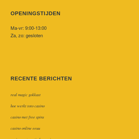
OPENINGSTIJDEN
Ma-vr: 9:00-13:00
Za, zo: gesloten
RECENTE BERICHTEN
real magic gokkast
hoe werkt toto casino
casino met free spins
casino online eeuu