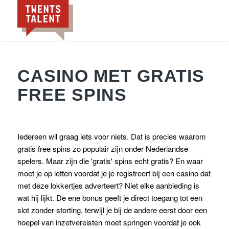
CASINO MET GRATIS
FREE SPINS
Iedereen wil graag iets voor niets. Dat is precies waarom
gratis free spins zo populair zijn onder Nederlandse
spelers. Maar zijn die 'gratis' spins echt gratis? En waar
moet je op letten voordat je je registreert bij een casino dat
met deze lokkertjes adverteert? Niet elke aanbieding is
wat hij lijkt. De ene bonus geeft je direct toegang tot een
slot zonder storting, terwijl je bij de andere eerst door een
hoepel van inzetvereisten moet springen voordat je ook