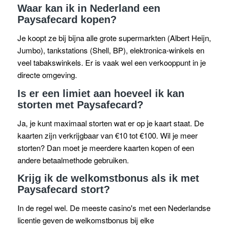
Waar kan ik in Nederland een
Paysafecard kopen?
Je koopt ze bij bijna alle grote supermarkten (Albert Heijn,
Jumbo), tankstations (Shell, BP), elektronica-winkels en
veel tabakswinkels. Er is vaak wel een verkooppunt in je
directe omgeving.
Is er een limiet aan hoeveel ik kan
storten met Paysafecard?
Ja, je kunt maximaal storten wat er op je kaart staat. De
kaarten zijn verkrijgbaar van €10 tot €100. Wil je meer
storten? Dan moet je meerdere kaarten kopen of een
andere betaalmethode gebruiken.
Krijg ik de welkomstbonus als ik met
Paysafecard stort?
In de regel wel. De meeste casino's met een Nederlandse
licentie geven de welkomstbonus bij elke