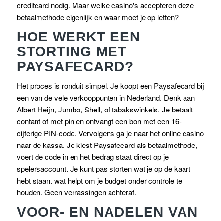
creditcard nodig. Maar welke casino's accepteren deze
betaalmethode eigenlijk en waar moet je op letten?
HOE WERKT EEN
STORTING MET
PAYSAFECARD?
Het proces is ronduit simpel. Je koopt een Paysafecard bij
een van de vele verkooppunten in Nederland. Denk aan
Albert Heijn, Jumbo, Shell, of tabakswinkels. Je betaalt
contant of met pin en ontvangt een bon met een 16-
cijferige PIN-code. Vervolgens ga je naar het online casino
naar de kassa. Je kiest Paysafecard als betaalmethode,
voert de code in en het bedrag staat direct op je
spelersaccount. Je kunt pas storten wat je op de kaart
hebt staan, wat helpt om je budget onder controle te
houden. Geen verrassingen achteraf.
VOOR- EN NADELEN VAN