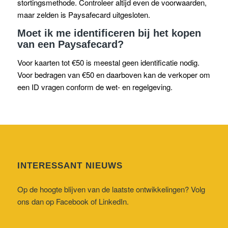
stortingsmethode. Controleer altijd even de voorwaarden,
maar zelden is Paysafecard uitgesloten.
Moet ik me identificeren bij het kopen
van een Paysafecard?
Voor kaarten tot €50 is meestal geen identificatie nodig.
Voor bedragen van €50 en daarboven kan de verkoper om
een ID vragen conform de wet- en regelgeving.
INTERESSANT NIEUWS
Op de hoogte blijven van de laatste ontwikkelingen? Volg
ons dan op
Facebook
of
LinkedIn
.