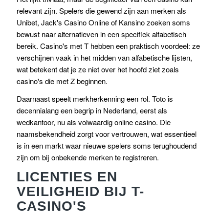
relevant zijn. Spelers die gewend zijn aan merken als
Unibet, Jack's Casino Online of Kansino zoeken soms
bewust naar alternatieven in een specifiek alfabetisch
bereik. Casino's met T hebben een praktisch voordeel: ze
verschijnen vaak in het midden van alfabetische lijsten,
wat betekent dat je ze niet over het hoofd ziet zoals
casino's die met Z beginnen.
Daarnaast speelt merkherkenning een rol. Toto is
decennialang een begrip in Nederland, eerst als
wedkantoor, nu als volwaardig online casino. Die
naamsbekendheid zorgt voor vertrouwen, wat essentieel
is in een markt waar nieuwe spelers soms terughoudend
zijn om bij onbekende merken te registreren.
LICENTIES EN
VEILIGHEID BIJ T-
CASINO'S