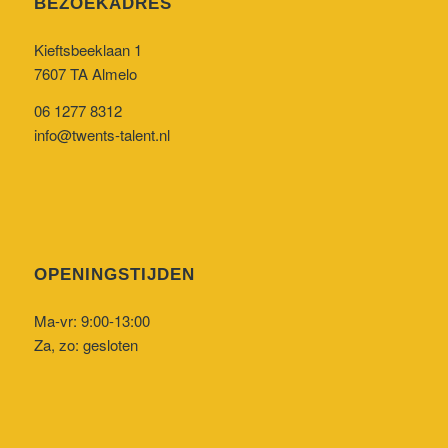
BEZOEKADRES
Kieftsbeeklaan 1
7607 TA Almelo
06 1277 8312
info@twents-talent.nl
OPENINGSTIJDEN
Ma-vr: 9:00-13:00
Za, zo: gesloten