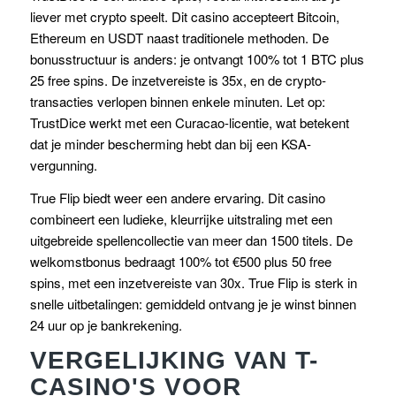
liever met crypto speelt. Dit casino accepteert Bitcoin,
Ethereum en USDT naast traditionele methoden. De
bonusstructuur is anders: je ontvangt 100% tot 1 BTC plus
25 free spins. De inzetvereiste is 35x, en de crypto-
transacties verlopen binnen enkele minuten. Let op:
TrustDice werkt met een Curacao-licentie, wat betekent
dat je minder bescherming hebt dan bij een KSA-
vergunning.
True Flip biedt weer een andere ervaring. Dit casino
combineert een ludieke, kleurrijke uitstraling met een
uitgebreide spellencollectie van meer dan 1500 titels. De
welkomstbonus bedraagt 100% tot €500 plus 50 free
spins, met een inzetvereiste van 30x. True Flip is sterk in
snelle uitbetalingen: gemiddeld ontvang je je winst binnen
24 uur op je bankrekening.
VERGELIJKING VAN T-
CASINO'S VOOR