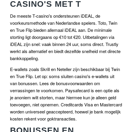
CASINO'S MET T
De meeste T-casino's ondersteunen iDEAL, de
voorkeursmethode van Nederlandse spelers. Toto, Twin
en True Flip bieden allemaal iDEAL aan. De minimale
storting ligt doorgaans op €10 tot €20. Uitbetalingen via
iDEAL zijn snel: vaak binnen 24 uur, soms direct. Trustly
werkt als alternatief en biedt dezelfde snelheid met directe
bankkoppeling.
E-wallets zoals Skrill en Neteller zijn beschikbaar bij Twin
en True Flip. Let op: soms sluiten casino's e-wallets uit
van bonussen. Lees de bonusvoorwaarden om
verrassingen te voorkomen. Paysafecard is een optie als
je anoniem wilt storten, maar hiermee kun je alleen geld
toevoegen, niet opnemen. Creditcards Visa en Mastercard
worden universeel geaccepteerd, hoewel je bank mogelijk
kosten rekent voor goktransacties.
BONUSSEN EN