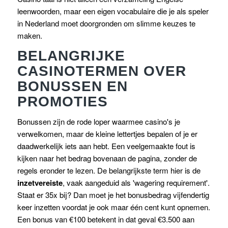
leenwoorden, maar een eigen vocabulaire die je als speler
in Nederland moet doorgronden om slimme keuzes te
maken.
BELANGRIJKE
CASINOTERMEN OVER
BONUSSEN EN
PROMOTIES
Bonussen zijn de rode loper waarmee casino's je
verwelkomen, maar de kleine lettertjes bepalen of je er
daadwerkelijk iets aan hebt. Een veelgemaakte fout is
kijken naar het bedrag bovenaan de pagina, zonder de
regels eronder te lezen. De belangrijkste term hier is de
inzetvereiste
, vaak aangeduid als 'wagering requirement'.
Staat er 35x bij? Dan moet je het bonusbedrag vijfendertig
keer inzetten voordat je ook maar één cent kunt opnemen.
Een bonus van €100 betekent in dat geval €3.500 aan