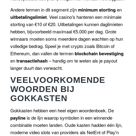
Andere termen in dit segment zijn
minimum storting
en
uitbetalingslimiet
. Veel casino's hanteren een minimale
storting van €10 of €20. Uitbetalingen kunnen daglimieten
hebben, bijvoorbeeld maximaal €5.000 per dag. Grote
winnaars moeten soms meerdere dagen wachten op hun
volledige bedrag. Speel je met crypto zoals Bitcoin of
Ethereum, dan vallen de termen
blockchain bevestiging
en
transactiehash
– handig om te weten als je payout
langer duurt dan verwacht.
VEELVOORKOMENDE
WOORDEN BIJ
GOKKASTEN
Gokkasten hebben een heel eigen woordenboek. De
payline
is de lijn waarop symbolen in een winnende
combinatie moeten landen. Oude kasten hadden één lijn,
moderne video slots van providers als NetEnt of Play'n