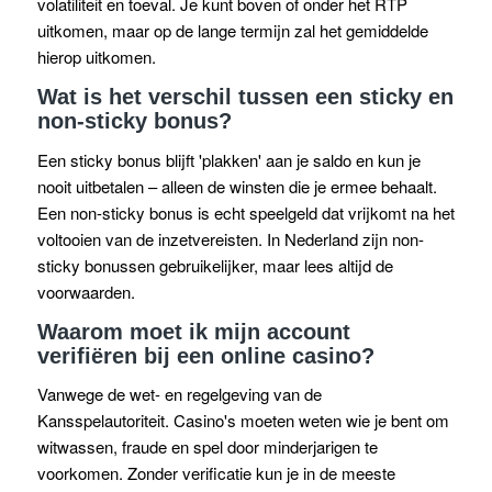
volatiliteit en toeval. Je kunt boven of onder het RTP
uitkomen, maar op de lange termijn zal het gemiddelde
hierop uitkomen.
Wat is het verschil tussen een sticky en
non-sticky bonus?
Een sticky bonus blijft 'plakken' aan je saldo en kun je
nooit uitbetalen – alleen de winsten die je ermee behaalt.
Een non-sticky bonus is echt speelgeld dat vrijkomt na het
voltooien van de inzetvereisten. In Nederland zijn non-
sticky bonussen gebruikelijker, maar lees altijd de
voorwaarden.
Waarom moet ik mijn account
verifiëren bij een online casino?
Vanwege de wet- en regelgeving van de
Kansspelautoriteit. Casino's moeten weten wie je bent om
witwassen, fraude en spel door minderjarigen te
voorkomen. Zonder verificatie kun je in de meeste