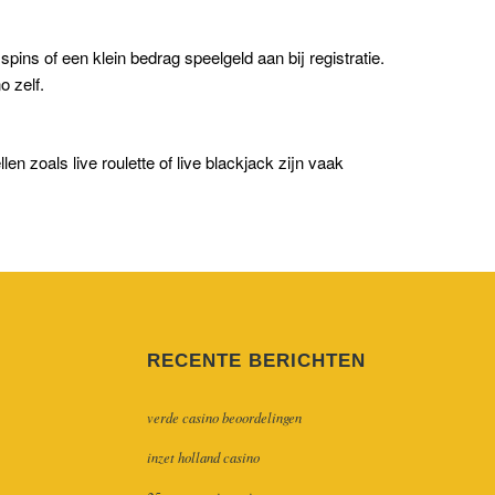
ns of een klein bedrag speelgeld aan bij registratie.
o zelf.
n zoals live roulette of live blackjack zijn vaak
RECENTE BERICHTEN
verde casino beoordelingen
inzet holland casino