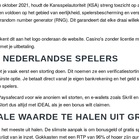
n oktober 2021, houdt de Kansspelautoriteit (KSA) streng toezicht op 
n voldoen op het gebied van eerlijkheid, spelersbescherming en vers
e random number generator (RNG). Dit garandeert dat elke draai wille
rkent dit aan het logo onderaan de website. Casino's zonder licenti
et je uitbetaling.
 NEDERLANDSE SPELERS
moet je vaak eerst een storting doen. Dit noemen ze een verificatiestor
rste optie. Je betaalt direct vanaf je eigen bankrekening en het geld
 spelers.
ysafecard voor wie anoniem wil storten, en e-wallets zoals Skrill en 
tort dus altijd met iDEAL als je een bonus wilt claimen.
ALE WAARDE TE HALEN UIT G
lijk het meeste uit halen. De slimste aanpak is om bonusgeld of grati
gkrijgt van je inzet. Gokkasten met een RTP van 96% of hoger zijn g