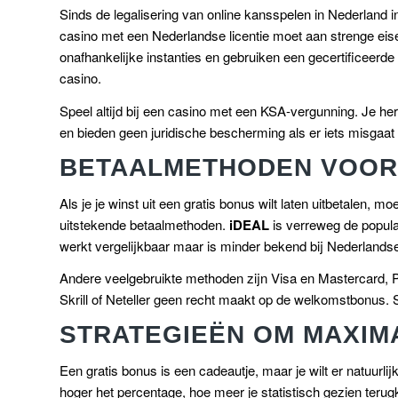
Sinds de legalisering van online kansspelen in Nederland i
casino met een Nederlandse licentie moet aan strenge eise
onafhankelijke instanties en gebruiken een gecertificeerd
casino.
Speel altijd bij een casino met een KSA-vergunning. Je he
en bieden geen juridische bescherming als er iets misgaat m
BETAALMETHODEN VOOR
Als je je winst uit een gratis bonus wilt laten uitbetalen, 
uitstekende betaalmethoden.
iDEAL
is verreweg de populai
werkt vergelijkbaar maar is minder bekend bij Nederlandse
Andere veelgebruikte methoden zijn Visa en Mastercard, Pa
Skrill of Neteller geen recht maakt op de welkomstbonus. S
STRATEGIEËN OM MAXIM
Een gratis bonus is een cadeautje, maar je wilt er natuur
hoger het percentage, hoe meer je statistisch gezien teru