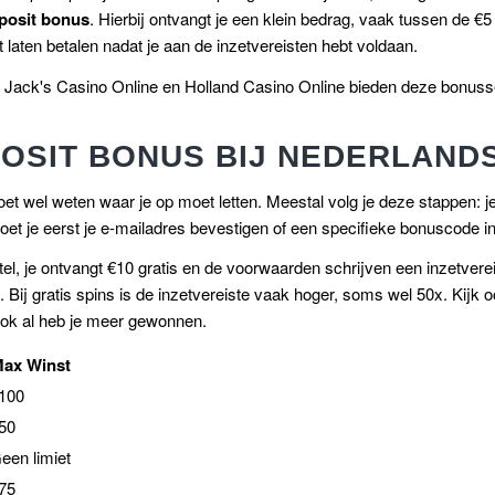
posit bonus
. Hierbij ontvangt je een klein bedrag, vaak tussen de €5 
it laten betalen nadat je aan de inzetvereisten hebt voldaan.
, Jack's Casino Online en Holland Casino Online bieden deze bonuss
POSIT BONUS BIJ NEDERLAND
 wel weten waar je op moet letten. Meestal volg je deze stappen: je re
t je eerst je e-mailadres bevestigen of een specifieke bonuscode inv
Stel, je ontvangt €10 gratis en de voorwaarden schrijven een inzetvere
 Bij gratis spins is de inzetvereiste vaak hoger, soms wel 50x. Kijk 
ok al heb je meer gewonnen.
ax Winst
100
50
een limiet
75