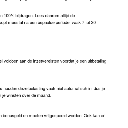
ten 100% bijdragen. Lees daarom altijd de
loopt meestal na een bepaalde periode, vaak 7 tot 30
el voldoen aan de inzetvereisten voordat je een uitbetaling
s houden deze belasting vaak niet automatisch in, dus je
er je winsten over de maand.
t in bonusgeld en moeten vrijgespeeld worden. Ook kan er