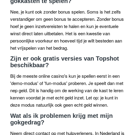
gokkasten te spelen?
Nee, je kunt ook zonder bonus spelen. Soms is het zelfs
verstandiger om geen bonus te accepteren. Zonder bonus
hoef je geen inzetvereisten te halen en kun je eventuele
winst direct laten uitbetalen. Het is een kwestie van
persoonlijke voorkeur en hoeveel tijd je wilt besteden aan
het vrijspelen van het bedrag.
Zijn er ook gratis versies van Topshot
beschikbaar?
Bij de meeste online casino's kun je spellen eerst in een
'demo-modus' of 'fun-modus' proberen. Je speelt dan met
nep geld. Dit is handig om de werking van de kast te leren
kennen voordat je met echt geld inzet. Let op: je kunt in
deze modus natuurlijk ook geen echt geld winnen.
Wat als ik problemen krijg met mijn
gokgedrag?
Neem direct contact op met hulpverleners. In Nederland is