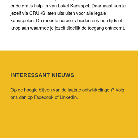
er de gratis hulplijn van Loket Kansspel. Daarnaast kun je
jezelf via CRUKS laten uitsluiten voor alle legale
kansspelen. De meeste casino's bieden ook een tijdslot-
knop aan waarmee je jezelf tijdelijk de toegang ontneemt.
INTERESSANT NIEUWS
Op de hoogte blijven van de laatste ontwikkelingen? Volg
ons dan op
Facebook
of
LinkedIn
.