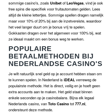
sommige casino's, zoals
Unibet
of
LeoVegas
, vind je ook
free spins die specifiek voor fruitautomaten gelden. Lees
altijd de kleine lettertjes. Sommige spellen dragen namelijk
maar voor 10% of 20% bij aan de inzetvereiste, waardoor
het veel langer duurt om je bonus vrij te spelen.
Gokkasten dragen over het algemeen voor 100% bij, wat
ze ideaal maakt om een bonus weg te werken.
POPULAIRE
BETAALMETHODEN BIJ
NEDERLANDSE CASINO'S
Je wilt natuurlijk snel geld op je account hebben staan om
te kunnen spelen. In Nederland is
iDEAL
verreweg de
populairste methode. Het is direct, veilig en je hoeft geen
extra accounts aan te maken. Het geld staat binnen
enkele seconden op je casinobalans. Bijna elk legaal
Nederlands casino, van
Toto Casino
tot
777.nl
,
ondersteunt deze methode.