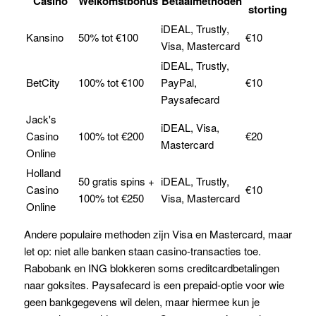
Casino
Welkomstbonus
Betaalmethoden
storting
iDEAL, Trustly,
Kansino
50% tot €100
€10
Visa, Mastercard
iDEAL, Trustly,
BetCity
100% tot €100
PayPal,
€10
Paysafecard
Jack's
iDEAL, Visa,
Casino
100% tot €200
€20
Mastercard
Online
Holland
50 gratis spins +
iDEAL, Trustly,
Casino
€10
100% tot €250
Visa, Mastercard
Online
Andere populaire methoden zijn Visa en Mastercard, maar
let op: niet alle banken staan casino-transacties toe.
Rabobank en ING blokkeren soms creditcardbetalingen
naar goksites. Paysafecard is een prepaid-optie voor wie
geen bankgegevens wil delen, maar hiermee kun je