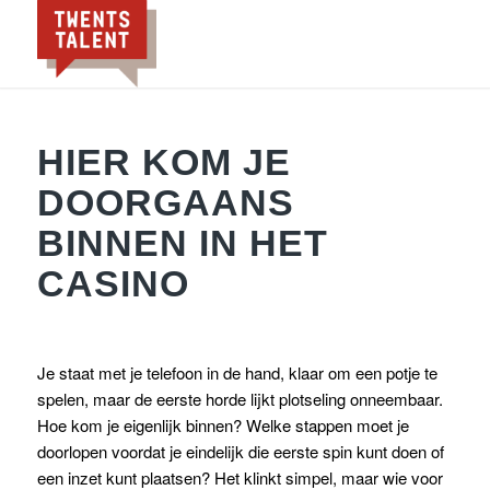
HIER KOM JE
DOORGAANS
BINNEN IN HET
CASINO
Je staat met je telefoon in de hand, klaar om een potje te
spelen, maar de eerste horde lijkt plotseling onneembaar.
Hoe kom je eigenlijk binnen? Welke stappen moet je
doorlopen voordat je eindelijk die eerste spin kunt doen of
een inzet kunt plaatsen? Het klinkt simpel, maar wie voor