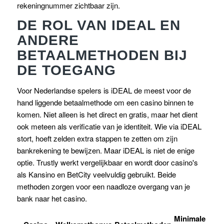
rekeningnummer zichtbaar zijn.
DE ROL VAN IDEAL EN
ANDERE
BETAALMETHODEN BIJ
DE TOEGANG
Voor Nederlandse spelers is iDEAL de meest voor de
hand liggende betaalmethode om een casino binnen te
komen. Niet alleen is het direct en gratis, maar het dient
ook meteen als verificatie van je identiteit. Wie via iDEAL
stort, hoeft zelden extra stappen te zetten om zijn
bankrekening te bewijzen. Maar iDEAL is niet de enige
optie. Trustly werkt vergelijkbaar en wordt door casino's
als Kansino en BetCity veelvuldig gebruikt. Beide
methoden zorgen voor een naadloze overgang van je
bank naar het casino.
Minimale