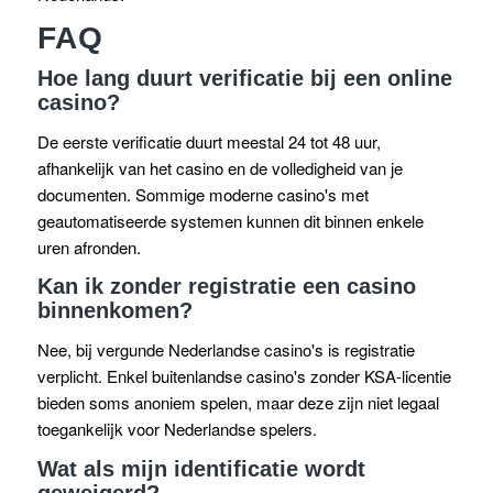
FAQ
Hoe lang duurt verificatie bij een online
casino?
De eerste verificatie duurt meestal 24 tot 48 uur,
afhankelijk van het casino en de volledigheid van je
documenten. Sommige moderne casino's met
geautomatiseerde systemen kunnen dit binnen enkele
uren afronden.
Kan ik zonder registratie een casino
binnenkomen?
Nee, bij vergunde Nederlandse casino's is registratie
verplicht. Enkel buitenlandse casino's zonder KSA-licentie
bieden soms anoniem spelen, maar deze zijn niet legaal
toegankelijk voor Nederlandse spelers.
Wat als mijn identificatie wordt
geweigerd?