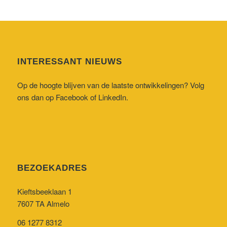
INTERESSANT NIEUWS
Op de hoogte blijven van de laatste ontwikkelingen? Volg
ons dan op
Facebook
of
LinkedIn
.
BEZOEKADRES
Kieftsbeeklaan 1
7607 TA Almelo
06 1277 8312