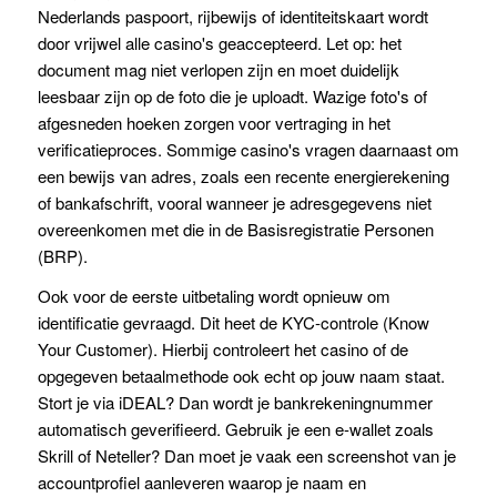
Nederlands paspoort, rijbewijs of identiteitskaart wordt
door vrijwel alle casino's geaccepteerd. Let op: het
document mag niet verlopen zijn en moet duidelijk
leesbaar zijn op de foto die je uploadt. Wazige foto's of
afgesneden hoeken zorgen voor vertraging in het
verificatieproces. Sommige casino's vragen daarnaast om
een bewijs van adres, zoals een recente energierekening
of bankafschrift, vooral wanneer je adresgegevens niet
overeenkomen met die in de Basisregistratie Personen
(BRP).
Ook voor de eerste uitbetaling wordt opnieuw om
identificatie gevraagd. Dit heet de KYC-controle (Know
Your Customer). Hierbij controleert het casino of de
opgegeven betaalmethode ook echt op jouw naam staat.
Stort je via iDEAL? Dan wordt je bankrekeningnummer
automatisch geverifieerd. Gebruik je een e-wallet zoals
Skrill of Neteller? Dan moet je vaak een screenshot van je
accountprofiel aanleveren waarop je naam en