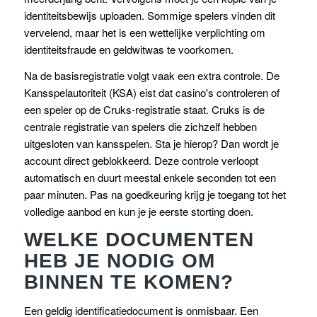
identiteitsbewijs uploaden. Sommige spelers vinden dit
vervelend, maar het is een wettelijke verplichting om
identiteitsfraude en geldwitwas te voorkomen.
Na de basisregistratie volgt vaak een extra controle. De
Kansspelautoriteit (KSA) eist dat casino's controleren of
een speler op de Cruks-registratie staat. Cruks is de
centrale registratie van spelers die zichzelf hebben
uitgesloten van kansspelen. Sta je hierop? Dan wordt je
account direct geblokkeerd. Deze controle verloopt
automatisch en duurt meestal enkele seconden tot een
paar minuten. Pas na goedkeuring krijg je toegang tot het
volledige aanbod en kun je je eerste storting doen.
WELKE DOCUMENTEN
HEB JE NODIG OM
BINNEN TE KOMEN?
Een geldig identificatiedocument is onmisbaar. Een