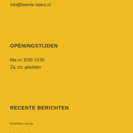
info@twents-talent.nl
OPENINGSTIJDEN
Ma-vr: 9:00-13:00
Za, zo: gesloten
RECENTE BERICHTEN
hootloot casino