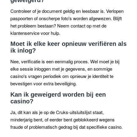
Controleer of je document geldig en leesbaar is. Verlopen
paspoorten of onscherpe foto's worden afgewezen. Blijft
het probleem bestaan? Neem contact op met de
klantenservice voor hulp.
Moet ik elke keer opnieuw verifiëren als
ik inlog?
Nee, verificatie is een eenmalig proces. Wel moet je bij
elke sessie inloggen met je gegevens, en sommige
casino's vragen periodiek om opnieuw je identiteit te
bevestigen voor extra beveiliging.
Kan ik geweigerd worden bij een
casino?
Ja, dit kan als je op de Cruks-uitsluitslijst staat,
minderjarig bent, of eerder bent geblokkeerd wegens
fraude of problematisch gedrag bij dat specifieke casino.