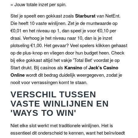
= Jouw totale inzet per spin.
Stel je speelt een gokkast zoals
Starburst
van NetEnt.
Die heeft 10 vaste winlijnen. Zet je de muntwaarde op
€0,01 en het niveau op 1, dan speel je voor €0,10 per
draai. Verhoog je het niveau naar 10, dan is je inzet
plotseling €1,00. Het gevaar? Veel spelers klikken gehaast
op de plus-knop en vliegen door hun budget heen. Check
bij elke gokkast altijd het vakje 'Total Bet' voordat je op
Start drukt. Bij casinos als
Kansino
of
Jack's Casino
Online
wordt dit bedrag duidelijk weergegeven, zodat je
nooit voor verrassingen komt te staan.
VERSCHIL TUSSEN
VASTE WINLIJNEN EN
'WAYS TO WIN'
Niet elke slot werkt met traditionele winlijnen. Het is
essentieel dit onderscheid te kennen, want het beïnvloedt