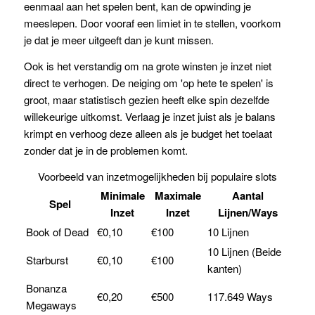
eenmaal aan het spelen bent, kan de opwinding je
meeslepen. Door vooraf een limiet in te stellen, voorkom
je dat je meer uitgeeft dan je kunt missen.
Ook is het verstandig om na grote winsten je inzet niet
direct te verhogen. De neiging om 'op hete te spelen' is
groot, maar statistisch gezien heeft elke spin dezelfde
willekeurige uitkomst. Verlaag je inzet juist als je balans
krimpt en verhoog deze alleen als je budget het toelaat
zonder dat je in de problemen komt.
Voorbeeld van inzetmogelijkheden bij populaire slots
Minimale
Maximale
Aantal
Spel
Inzet
Inzet
Lijnen/Ways
Book of Dead
€0,10
€100
10 Lijnen
10 Lijnen (Beide
Starburst
€0,10
€100
kanten)
Bonanza
€0,20
€500
117.649 Ways
Megaways