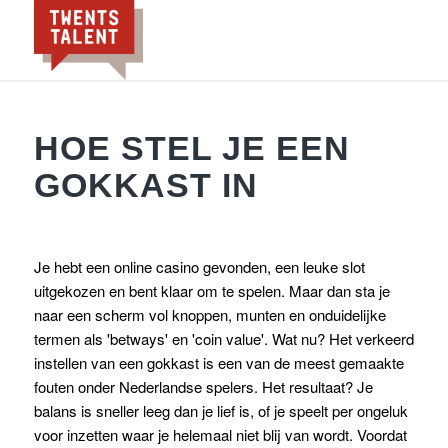
HOE STEL JE EEN
GOKKAST IN
Je hebt een online casino gevonden, een leuke slot
uitgekozen en bent klaar om te spelen. Maar dan sta je
naar een scherm vol knoppen, munten en onduidelijke
termen als 'betways' en 'coin value'. Wat nu? Het verkeerd
instellen van een gokkast is een van de meest gemaakte
fouten onder Nederlandse spelers. Het resultaat? Je
balans is sneller leeg dan je lief is, of je speelt per ongeluk
voor inzetten waar je helemaal niet blij van wordt. Voordat