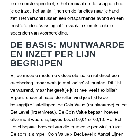
je die eerste spin doet, is het cruciaal om te snappen hoe
je de inzet, het aantal lijnen en de functies naar je hand
zet. Het verschil tussen een ontspannende avond en een
frustrerende ervassing zit 'm vaak in slechts enkele
seconden van voorbereiding.
DE BASIS: MUNTWAARDE
EN INZET PER LIJN
BEGRIJPEN
Bij de meeste moderne videoslots zie je niet direct een
eurobedrag, maar werk je met 'coins' of munten. Dit lijkt
verwarrend, maar het geeft je juist heel veel flexibiliteit.
Ergens onder of naast de rollen vind je altijd twee
belangrijke instellingen: de Coin Value (muntwaarde) en de
Bet Level (inzetniveau). De Coin Value bepaalt hoeveel
elke munt waard is, bijvoorbeeld €0,01 of €0,10. Het Bet
Level bepaalt hoeveel van die munten je per winlijn inzet.
De som is simpel: Coin Value x Bet Level x Aantal Lijnen