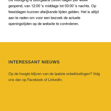
geopend, van 12:00 's middags tot 03:00 's nachts. Op
feestdagen kunnen afwijkende tijden gelden. Het is altijd
aan te raden om voor een bezoek de actuele
openingstijden op de website te controleren.
INTERESSANT NIEUWS
Op de hoogte blijven van de laatste ontwikkelingen? Volg
ons dan op
Facebook
of
LinkedIn
.