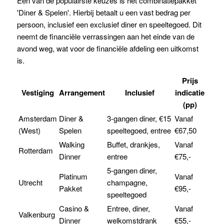
Een van de populairste keuzes is het combinatiepakket
'Diner & Spelen'. Hierbij betaalt u een vast bedrag per
persoon, inclusief een exclusief diner en speeltegoed. Dit
neemt de financiële verrassingen aan het einde van de
avond weg, wat voor de financiële afdeling een uitkomst
is.
Prijs
Vestiging
Arrangement
Inclusief
indicatie
(pp)
Amsterdam
Diner &
3-gangen diner, €15
Vanaf
(West)
Spelen
speeltegoed, entree
€67,50
Walking
Buffet, drankjes,
Vanaf
Rotterdam
Dinner
entree
€75,-
5-gangen diner,
Platinum
Vanaf
Utrecht
champagne,
Pakket
€95,-
speeltegoed
Casino &
Entree, diner,
Vanaf
Valkenburg
Dinner
welkomstdrank
€55,-