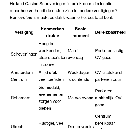
Holland Casino Scheveningen is uniek door zijn locatie,
maar hoe verhoudt de drukte zich tot andere vestigingen?
Een overzicht maakt duidelijk waar je het beste af bent.
Kenmerken
Beste
Vestiging
Bereikbaarheid
drukte
moment
Hoog in
weekenden,
Ma-di
Parkeren lastig,
Scheveningen
strandtoeristen
overdag
OV goed
in zomer
Amsterdam
Altijd druk,
Weekdagen
OV uitstekend,
Centrum
veel toeristen
's ochtends
parkeren duur
Gemiddeld,
Parkeren
evenementen
Rotterdam
Ma-wo avond
makkelijk, OV
zorgen voor
goed
pieken
Centrum
Rustiger, veel
bereikbaar,
Utrecht
Doordeweeks