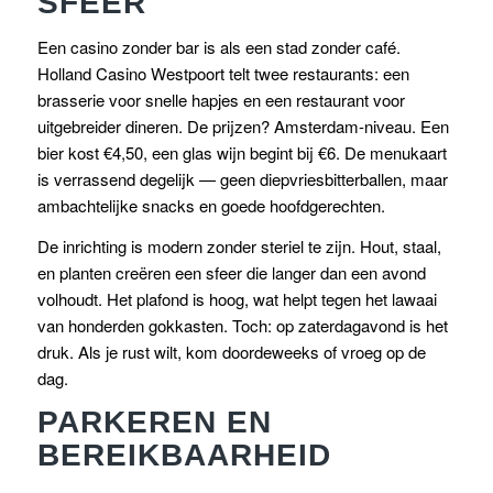
SFEER
Een casino zonder bar is als een stad zonder café.
Holland Casino Westpoort telt twee restaurants: een
brasserie voor snelle hapjes en een restaurant voor
uitgebreider dineren. De prijzen? Amsterdam-niveau. Een
bier kost €4,50, een glas wijn begint bij €6. De menukaart
is verrassend degelijk — geen diepvriesbitterballen, maar
ambachtelijke snacks en goede hoofdgerechten.
De inrichting is modern zonder steriel te zijn. Hout, staal,
en planten creëren een sfeer die langer dan een avond
volhoudt. Het plafond is hoog, wat helpt tegen het lawaai
van honderden gokkasten. Toch: op zaterdagavond is het
druk. Als je rust wilt, kom doordeweeks of vroeg op de
dag.
PARKEREN EN
BEREIKBAARHEID