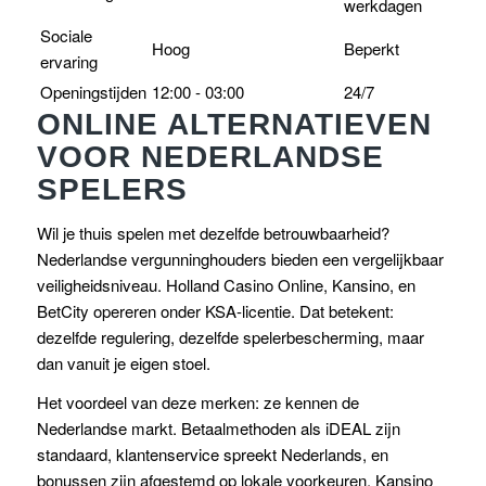
werkdagen
Sociale
Hoog
Beperkt
ervaring
Openingstijden
12:00 - 03:00
24/7
ONLINE ALTERNATIEVEN
VOOR NEDERLANDSE
SPELERS
Wil je thuis spelen met dezelfde betrouwbaarheid?
Nederlandse vergunninghouders bieden een vergelijkbaar
veiligheidsniveau. Holland Casino Online, Kansino, en
BetCity opereren onder KSA-licentie. Dat betekent:
dezelfde regulering, dezelfde spelerbescherming, maar
dan vanuit je eigen stoel.
Het voordeel van deze merken: ze kennen de
Nederlandse markt. Betaalmethoden als iDEAL zijn
standaard, klantenservice spreekt Nederlands, en
bonussen zijn afgestemd op lokale voorkeuren. Kansino