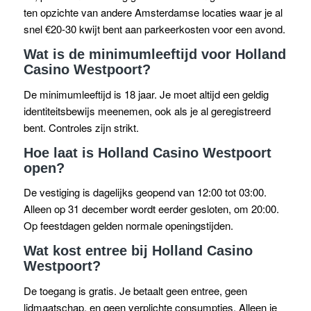
ten opzichte van andere Amsterdamse locaties waar je al
snel €20-30 kwijt bent aan parkeerkosten voor een avond.
Wat is de minimumleeftijd voor Holland
Casino Westpoort?
De minimumleeftijd is 18 jaar. Je moet altijd een geldig
identiteitsbewijs meenemen, ook als je al geregistreerd
bent. Controles zijn strikt.
Hoe laat is Holland Casino Westpoort
open?
De vestiging is dagelijks geopend van 12:00 tot 03:00.
Alleen op 31 december wordt eerder gesloten, om 20:00.
Op feestdagen gelden normale openingstijden.
Wat kost entree bij Holland Casino
Westpoort?
De toegang is gratis. Je betaalt geen entree, geen
lidmaatschap, en geen verplichte consumpties. Alleen je