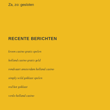
Za, zo: gesloten
RECENTE BERICHTEN
kroon casino gratis spelen
holland casino gratis geld
rondvaart amsterdam holland casino
simply wild gokkast spelen
red hot gokkast
venlo holland casino