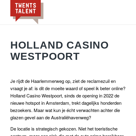
HOLLAND CASINO
WESTPOORT
Je rijdt de Haarlemmerweg op, ziet de reclamezuil en
vraagt je af: is dit de moeite waard of speel ik beter online?
Holland Casino Westpoort, sinds de opening in 2022 de
nieuwe hotspot in Amsterdam, trekt dagelijks honderden
bezoekers. Maar wat kun je écht verwachten achter die
glazen gevel aan de Australiëhavenweg?
De locatie is strategisch gekozen. Niet het toeristische
centrum, maar een plek die met de auto prima bereikbaar