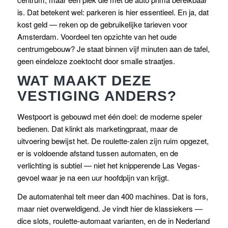
is. Dat betekent wel: parkeren is hier essentieel. En ja, dat
kost geld — reken op de gebruikelijke tarieven voor
Amsterdam. Voordeel ten opzichte van het oude
centrumgebouw? Je staat binnen vijf minuten aan de tafel,
geen eindeloze zoektocht door smalle straatjes.
WAT MAAKT DEZE
VESTIGING ANDERS?
Westpoort is gebouwd met één doel: de moderne speler
bedienen. Dat klinkt als marketingpraat, maar de
uitvoering bewijst het. De roulette-zalen zijn ruim opgezet,
er is voldoende afstand tussen automaten, en de
verlichting is subtiel — niet het knipperende Las Vegas-
gevoel waar je na een uur hoofdpijn van krijgt.
De automatenhal telt meer dan 400 machines. Dat is fors,
maar niet overweldigend. Je vindt hier de klassiekers —
dice slots, roulette-automaat varianten, en de in Nederland