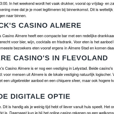
:00. In het weekend wordt het vaak drukker, vooral op vrijdag- en za
ening mee dat je je moet legitimeren bij binnenkomst. Dit is wettelij
gen naar binnen.
ACK'S CASINO ALMERE
s Casino Almere heeft een compacte bar met een redelijke drankkaart
 terecht voor bier, wijn, cocktails en frisdrank. Voor eten is het aanbo
 meeste bezoekers eten vooraf ergens in Almere Stad en komen daarn
RE CASINO'S IN FLEVOLAND
ck's Casino Almere is er nog een vestiging in Lelystad. Beide casino'
eid: voor mensen uit Almere is de lokale vestiging natuurlijk logischer.
t een uitgebreider aanbod en een chiquere sfeer, maar ook hogere ko
DE DIGITALE OPTIE
Dit is handig als je weinig tijd hebt of liever vanuit huis speelt. Het
rkt is. Daarnaast kun je bij het online casino rekenen op een welko