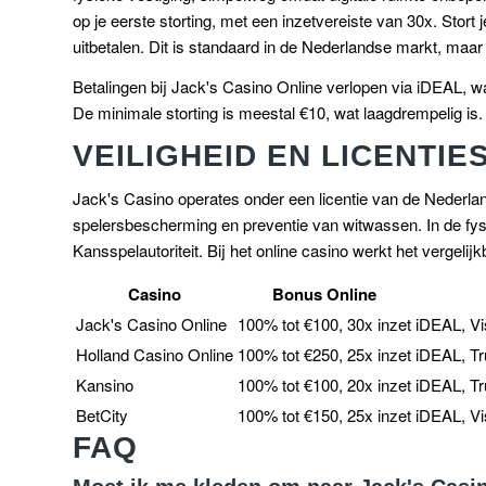
op je eerste storting, met een inzetvereiste van 30x. Stort 
uitbetalen. Dit is standaard in de Nederlandse markt, maar
Betalingen bij Jack's Casino Online verlopen via iDEAL, w
De minimale storting is meestal €10, wat laagdrempelig is.
VEILIGHEID EN LICENTIE
Jack's Casino operates onder een licentie van de Nederland
spelersbescherming en preventie van witwassen. In de fysi
Kansspelautoriteit. Bij het online casino werkt het vergeli
Casino
Bonus Online
Jack's Casino Online
100% tot €100, 30x inzet
iDEAL, Vi
Holland Casino Online
100% tot €250, 25x inzet
iDEAL, Tr
Kansino
100% tot €100, 20x inzet
iDEAL, Tr
BetCity
100% tot €150, 25x inzet
iDEAL, Vi
FAQ