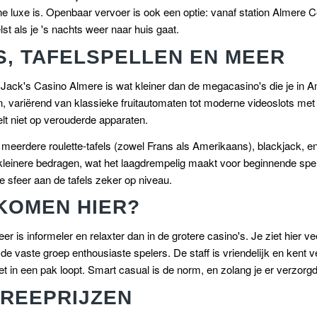
e luxe is. Openbaar vervoer is ook een optie: vanaf station Almere C
lst als je 's nachts weer naar huis gaat.
S, TAFELSPELLEN EN MEER
Jack's Casino Almere is wat kleiner dan de megacasino's die je in A
n, variërend van klassieke fruitautomaten tot moderne videoslots me
t niet op verouderde apparaten.
 meerdere roulette-tafels (zowel Frans als Amerikaans), blackjack, en
t kleinere bedragen, wat het laagdrempelig maakt voor beginnende spe
 de sfeer aan de tafels zeker op niveau.
 KOMEN HIER?
r is informeler en relaxter dan in de grotere casino's. Je ziet hier v
jk de vaste groep enthousiaste spelers. De staff is vriendelijk en kent
iet in een pak loopt. Smart casual is de norm, en zolang je er verzorgd 
TREEPRIJZEN