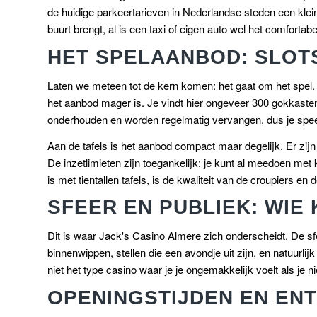
de huidige parkeertarieven in Nederlandse steden een klein
buurt brengt, al is een taxi of eigen auto wel het comfortabe
HET SPELAANBOD: SLOT
Laten we meteen tot de kern komen: het gaat om het spel. 
het aanbod mager is. Je vindt hier ongeveer 300 gokkaste
onderhouden en worden regelmatig vervangen, dus je speel
Aan de tafels is het aanbod compact maar degelijk. Er zijn
De inzetlimieten zijn toegankelijk: je kunt al meedoen me
is met tientallen tafels, is de kwaliteit van de croupiers en
SFEER EN PUBLIEK: WIE
Dit is waar Jack's Casino Almere zich onderscheidt. De sfee
binnenwippen, stellen die een avondje uit zijn, en natuurli
niet het type casino waar je je ongemakkelijk voelt als je n
OPENINGSTIJDEN EN EN