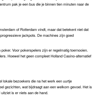
entrum pak je een bus die je binnen tien minuten naar de
msterdam of Rotterdam vindt, maar dat betekent niet dat
t progressieve jackpots. De machines zijn goed
 poker. Voor pokerspelers zijn er regelmatig toernooien.
lers. Hoewel het geen compleet Holland Casino-alternatief
eel lokale bezoekers die na het werk een uurtje
 veel gezichten, wat bijdraagt aan een welkom gevoel. Het is
uitziet is er niets aan de hand.