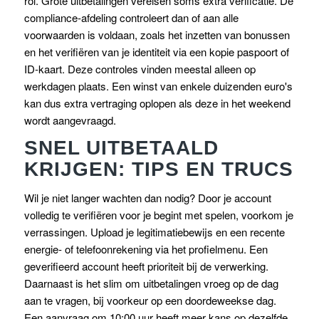
rol. Grote uitbetalingen vereisen soms extra verificatie. De
compliance-afdeling controleert dan of aan alle
voorwaarden is voldaan, zoals het inzetten van bonussen
en het verifiëren van je identiteit via een kopie paspoort of
ID-kaart. Deze controles vinden meestal alleen op
werkdagen plaats. Een winst van enkele duizenden euro's
kan dus extra vertraging oplopen als deze in het weekend
wordt aangevraagd.
SNEL UITBETAALD
KRIJGEN: TIPS EN TRUCS
Wil je niet langer wachten dan nodig? Door je account
volledig te verifiëren voor je begint met spelen, voorkom je
verrassingen. Upload je legitimatiebewijs en een recente
energie- of telefoonrekening via het profielmenu. Een
geverifieerd account heeft prioriteit bij de verwerking.
Daarnaast is het slim om uitbetalingen vroeg op de dag
aan te vragen, bij voorkeur op een doordeweekse dag.
Een aanvraag om 10:00 uur heeft meer kans op dezelfde