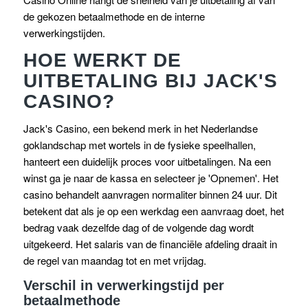
de gekozen betaalmethode en de interne
verwerkingstijden.
HOE WERKT DE
UITBETALING BIJ JACK'S
CASINO?
Jack's Casino, een bekend merk in het Nederlandse
goklandschap met wortels in de fysieke speelhallen,
hanteert een duidelijk proces voor uitbetalingen. Na een
winst ga je naar de kassa en selecteer je 'Opnemen'. Het
casino behandelt aanvragen normaliter binnen 24 uur. Dit
betekent dat als je op een werkdag een aanvraag doet, het
bedrag vaak dezelfde dag of de volgende dag wordt
uitgekeerd. Het salaris van de financiële afdeling draait in
de regel van maandag tot en met vrijdag.
Verschil in verwerkingstijd per
betaalmethode