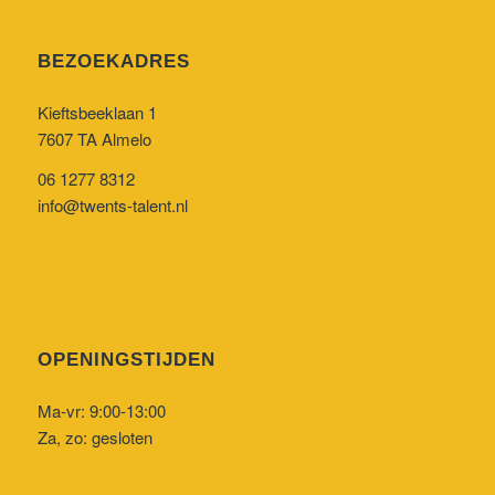
BEZOEKADRES
Kieftsbeeklaan 1
7607 TA Almelo
06 1277 8312
info@twents-talent.nl
OPENINGSTIJDEN
Ma-vr: 9:00-13:00
Za, zo: gesloten