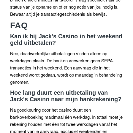
status van je opname en of er nog actie van jou nodig is.
Bewaar altijd je transactiegeschiedenis als bewijs.
FAQ
Kan ik bij Jack's Casino in het weekend
geld uitbetalen?
Nee, daadwerkelijke uitbetalingen vinden alleen op
werkdagen plaats. De banken verwerken geen SEPA-
transacties in het weekend. Een aanvraag die in het
weekend wordt gedaan, wordt op maandag in behandeling
genomen.
Hoe lang duurt een uitbetaling van
Jack's Casino naar mijn bankrekening?
Na goedkeuring door het casino duurt een
bankoverboeking maximaal één werkdag. In totaal moet je
rekening houden met één tot twee werkdagen vanaf het
moment van je aanvraag, exclusief weekenden en