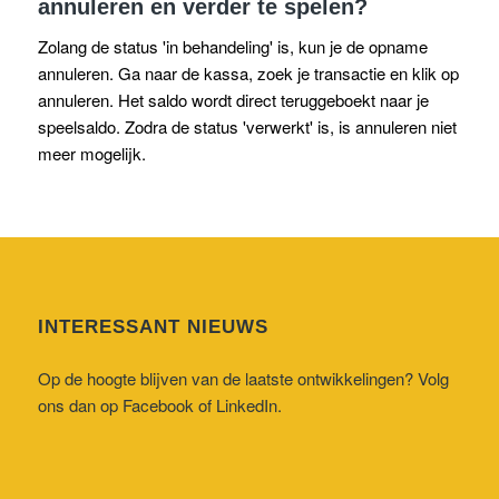
annuleren en verder te spelen?
Zolang de status 'in behandeling' is, kun je de opname
annuleren. Ga naar de kassa, zoek je transactie en klik op
annuleren. Het saldo wordt direct teruggeboekt naar je
speelsaldo. Zodra de status 'verwerkt' is, is annuleren niet
meer mogelijk.
INTERESSANT NIEUWS
Op de hoogte blijven van de laatste ontwikkelingen? Volg
ons dan op
Facebook
of
LinkedIn
.