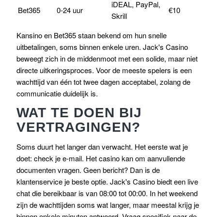
iDEAL, PayPal,
Bet365
0-24 uur
€10
Skrill
Kansino en Bet365 staan bekend om hun snelle
uitbetalingen, soms binnen enkele uren. Jack's Casino
beweegt zich in de middenmoot met een solide, maar niet
directe uitkeringsproces. Voor de meeste spelers is een
wachttijd van één tot twee dagen acceptabel, zolang de
communicatie duidelijk is.
WAT TE DOEN BIJ
VERTRAGINGEN?
Soms duurt het langer dan verwacht. Het eerste wat je
doet: check je e-mail. Het casino kan om aanvullende
documenten vragen. Geen bericht? Dan is de
klantenservice je beste optie. Jack's Casino biedt een live
chat die bereikbaar is van 08:00 tot 00:00. In het weekend
zijn de wachttijden soms wat langer, maar meestal krijg je
binnen enkele minuten antwoord. Vraag specifiek naar de