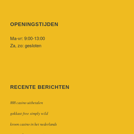
OPENINGSTIJDEN
Ma-vr: 9:00-13:00
Za, zo: gesloten
RECENTE BERICHTEN
888 casino uitbetalen
gokkast free simply wild
kroon casino in het nederlands