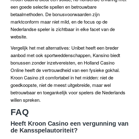
een goede selectie spellen en betrouwbare
betaalmethoden. De bonusvoorwaarden zijn
marktconform maar niet mild, en de focus op de
Nederlandse speler is zichtbaar in elke facet van de
website.
Vergelijk het met alternatives: Unibet heeft een breder
aanbod met ook sportweddenschappen, Kansino biedt
bonussen zonder inzetvereisten, en Holland Casino
Online heeft de vertrouwdheid van een fysieke gokhal.
Kroon Casino zit comfortabel in het midden: niet de
goedkoopste, niet de meest uitgebreide, maar wel
betrouwbaar en toegankelijk voor spelers die Nederlands
willen spreken.
FAQ
Heeft Kroon Casino een vergunning van
de Kansspelautoriteit?