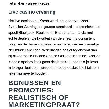
het maken van een keuze.
Live casino ervaring
Het live casino van Kroon wordt aangedreven door
Evolution Gaming, de gouden standaard in deze niche. Je
speelt Blackjack, Roulette en Baccarat aan tafels met
echte dealers. De kwaliteit van de stream is consistent
hoog, en de dealers spreken meerdere talen — hoewel je
hier minder snel een Nederlandse dealer tegenkomt dan
bij bijvoorbeeld Holland Casino Online of Kansino. Voor de
meeste spelers is dit geen dealbreaker, maar als je liever
in je eigen taal communiceert met de dealer, is dit iets om
rekening mee te houden.
BONUSSEN EN
PROMOTIES:
REALISTISCH OF
MARKETINGPRAAT?