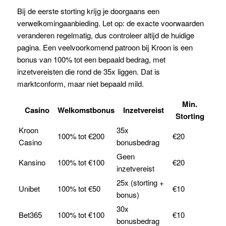
Bij de eerste storting krijg je doorgaans een
verwelkomingaanbieding. Let op: de exacte voorwaarden
veranderen regelmatig, dus controleer altijd de huidige
pagina. Een veelvoorkomend patroon bij Kroon is een
bonus van 100% tot een bepaald bedrag, met
inzetvereisten die rond de 35x liggen. Dat is
marktconform, maar niet bepaald mild.
Min.
Casino
Welkomstbonus
Inzetvereist
Storting
Kroon
35x
100% tot €200
€20
Casino
bonusbedrag
Geen
Kansino
100% tot €100
€20
inzetvereist
25x (storting +
Unibet
100% tot €50
€10
bonus)
30x
Bet365
100% tot €100
€10
bonusbedrag