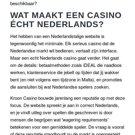
beschikbaar?
WAT MAAKT EEN CASINO
ÉCHT NEDERLANDS?
Het hebben van een Nederlandstalige website is
tegenwoordig het minimale. Elk serieus casino dat de
Nederlandse markt wil bedienen, vertaalt zijn interface.
Maar een echt Nederlands casino gaat verder. Het gaat
om de details: betaalmethoden zoals iDEAL die naadloos
werken, klantenservice die jebelt op tijden dat jij wakker
bent (en niet volgens een tijdzone in Malta), en promoties
die aansluiten bij wat Nederlandse spelers zoeken.
Kroon Casino bouwde jarenlang een reputatie op met deze
focus. De website spreekt je aan in correct Nederlands,
en je vindt uitleg over spellen die geschreven is door
mensen die begrijpen wat 'wagering requirements'
betekenen voor een gemiddelde speler. De vraag is vooral
of deze reputatie standhoudt nu de markt is opengesteld