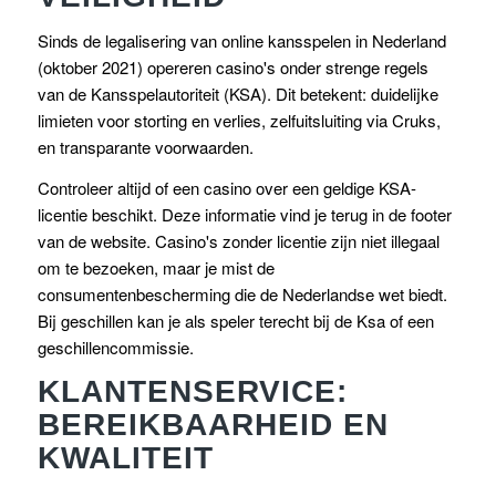
Sinds de legalisering van online kansspelen in Nederland
(oktober 2021) opereren casino's onder strenge regels
van de Kansspelautoriteit (KSA). Dit betekent: duidelijke
limieten voor storting en verlies, zelfuitsluiting via Cruks,
en transparante voorwaarden.
Controleer altijd of een casino over een geldige KSA-
licentie beschikt. Deze informatie vind je terug in de footer
van de website. Casino's zonder licentie zijn niet illegaal
om te bezoeken, maar je mist de
consumentenbescherming die de Nederlandse wet biedt.
Bij geschillen kan je als speler terecht bij de Ksa of een
geschillencommissie.
KLANTENSERVICE:
BEREIKBAARHEID EN
KWALITEIT