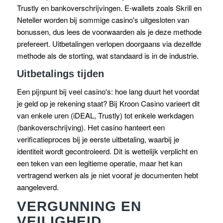
Trustly en bankoverschrijvingen. E-wallets zoals Skrill en
Neteller worden bij sommige casino's uitgesloten van
bonussen, dus lees de voorwaarden als je deze methode
prefereert. Uitbetalingen verlopen doorgaans via dezelfde
methode als de storting, wat standaard is in de industrie.
Uitbetalings tijden
Een pijnpunt bij veel casino's: hoe lang duurt het voordat
je geld op je rekening staat? Bij Kroon Casino varieert dit
van enkele uren (iDEAL, Trustly) tot enkele werkdagen
(bankoverschrijving). Het casino hanteert een
verificatieproces bij je eerste uitbetaling, waarbij je
identiteit wordt gecontroleerd. Dit is wettelijk verplicht en
een teken van een legitieme operatie, maar het kan
vertragend werken als je niet vooraf je documenten hebt
aangeleverd.
VERGUNNING EN
VEILIGHEID