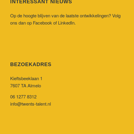
INTERESSANT NIEUWS
Op de hoogte blijven van de laatste ontwikkelingen? Volg
ons dan op
Facebook
of
LinkedIn
.
BEZOEKADRES
Kieftsbeeklaan 1
7607 TA Almelo
06 1277 8312
info@twents-talent.nl