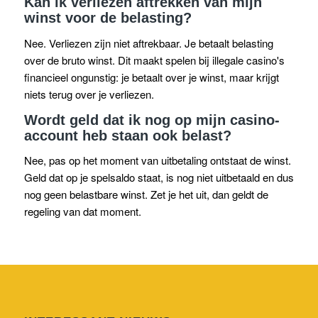
Kan ik verliezen aftrekken van mijn
winst voor de belasting?
Nee. Verliezen zijn niet aftrekbaar. Je betaalt belasting
over de bruto winst. Dit maakt spelen bij illegale casino's
financieel ongunstig: je betaalt over je winst, maar krijgt
niets terug over je verliezen.
Wordt geld dat ik nog op mijn casino-
account heb staan ook belast?
Nee, pas op het moment van uitbetaling ontstaat de winst.
Geld dat op je spelsaldo staat, is nog niet uitbetaald en dus
nog geen belastbare winst. Zet je het uit, dan geldt de
regeling van dat moment.