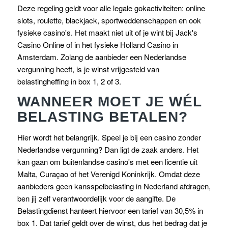
Deze regeling geldt voor alle legale gokactiviteiten: online
slots, roulette, blackjack, sportweddenschappen en ook
fysieke casino's. Het maakt niet uit of je wint bij Jack's
Casino Online of in het fysieke Holland Casino in
Amsterdam. Zolang de aanbieder een Nederlandse
vergunning heeft, is je winst vrijgesteld van
belastingheffing in box 1, 2 of 3.
WANNEER MOET JE WÉL
BELASTING BETALEN?
Hier wordt het belangrijk. Speel je bij een casino zonder
Nederlandse vergunning? Dan ligt de zaak anders. Het
kan gaan om buitenlandse casino's met een licentie uit
Malta, Curaçao of het Verenigd Koninkrijk. Omdat deze
aanbieders geen kansspelbelasting in Nederland afdragen,
ben jij zelf verantwoordelijk voor de aangifte. De
Belastingdienst hanteert hiervoor een tarief van 30,5% in
box 1. Dat tarief geldt over de winst, dus het bedrag dat je