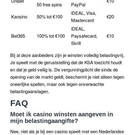
Unibet
€10
50 free spins
PayPal
iDEAL, Visa,
Kansino
50% tot €100
€20
Mastercard
iDEAL,
Bet365
100% tot €100
Paysafecard,
€10
Skrill
Bij al deze aanbieders zijn je winsten volledig belastingvrij.
Je speelt met de geruststelling dat de KSA toezicht houdt
en dat je geld veilig is. De vergunningplicht die sinds de
opening van de markt geldt, beschermt je niet alleen tegen
oneerlijke spellen, maar ook tegen onverwachte
belastingaanslagen.
FAQ
Moet ik casino winsten aangeven in
mijn belastingaangifte?
Nee, niet als je bij een casino speelt met een Nederlandse