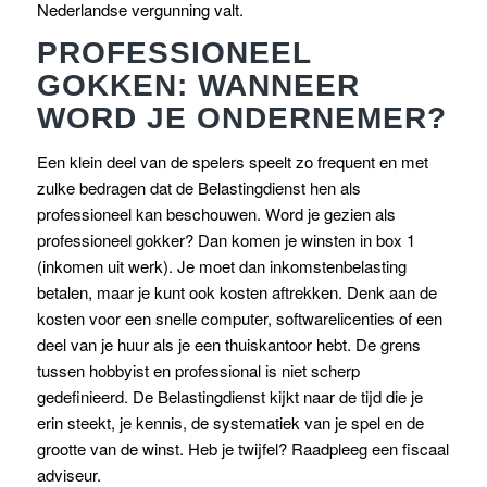
Nederlandse vergunning valt.
PROFESSIONEEL
GOKKEN: WANNEER
WORD JE ONDERNEMER?
Een klein deel van de spelers speelt zo frequent en met
zulke bedragen dat de Belastingdienst hen als
professioneel kan beschouwen. Word je gezien als
professioneel gokker? Dan komen je winsten in box 1
(inkomen uit werk). Je moet dan inkomstenbelasting
betalen, maar je kunt ook kosten aftrekken. Denk aan de
kosten voor een snelle computer, softwarelicenties of een
deel van je huur als je een thuiskantoor hebt. De grens
tussen hobbyist en professional is niet scherp
gedefinieerd. De Belastingdienst kijkt naar de tijd die je
erin steekt, je kennis, de systematiek van je spel en de
grootte van de winst. Heb je twijfel? Raadpleeg een fiscaal
adviseur.