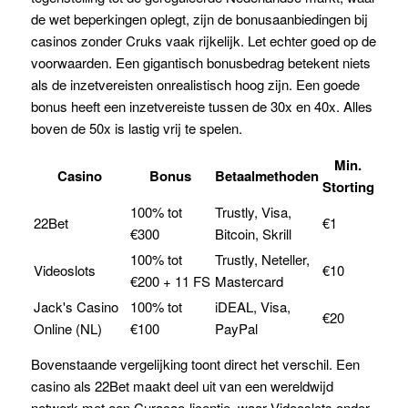
de wet beperkingen oplegt, zijn de bonusaanbiedingen bij
casinos zonder Cruks vaak rijkelijk. Let echter goed op de
voorwaarden. Een gigantisch bonusbedrag betekent niets
als de inzetvereisten onrealistisch hoog zijn. Een goede
bonus heeft een inzetvereiste tussen de 30x en 40x. Alles
boven de 50x is lastig vrij te spelen.
Min.
Casino
Bonus
Betaalmethoden
Storting
100% tot
Trustly, Visa,
22Bet
€1
€300
Bitcoin, Skrill
100% tot
Trustly, Neteller,
Videoslots
€10
€200 + 11 FS
Mastercard
Jack's Casino
100% tot
iDEAL, Visa,
€20
Online (NL)
€100
PayPal
Bovenstaande vergelijking toont direct het verschil. Een
casino als 22Bet maakt deel uit van een wereldwijd
netwerk met een Curaçao-licentie, waar Videoslots onder