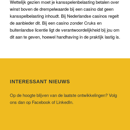
Wettelijk gezien moet je kansspelenbelasting betalen over
winst boven de drempelwaarde bij een casino dat geen
kansspelbelasting inhoudt. Bij Nederlandse casinos regelt
de aanbieder dit. Bij een casino zonder Cruks en
buitenlandse licentie ligt de verantwoordelijkheid bij jou om
dit aan te geven, hoewel handhaving in de praktijk lastig is.
INTERESSANT NIEUWS
Op de hoogte blijven van de laatste ontwikkelingen? Volg
ons dan op
Facebook
of
LinkedIn
.