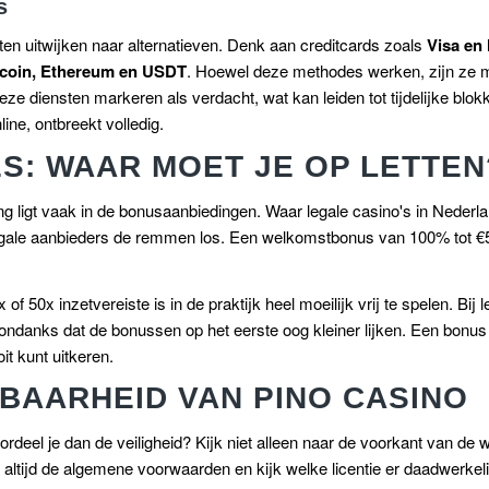
s
eten uitwijken naar alternatieven. Denk aan creditcards zoals
Visa en
tcoin, Ethereum en USDT
. Hoewel deze methodes werken, zijn ze m
 diensten markeren als verdacht, wat kan leiden tot tijdelijke blokk
ine, ontbreekt volledig.
S: WAAR MOET JE OP LETTEN
g ligt vaak in de bonusaanbiedingen. Waar legale casino's in Neder
 illegale aanbieders de remmen los. Een welkomstbonus van 100% tot €5
of 50x inzetvereiste is in de praktijk heel moeilijk vrij te spelen. Bi
ndanks dat de bonussen op het eerste oog kleiner lijken. Een bonus 
it kunt uitkeren.
BAARHEID VAN PINO CASINO
deel je dan de veiligheid? Kijk niet alleen naar de voorkant van de w
 altijd de algemene voorwaarden en kijk welke licentie er daadwerk