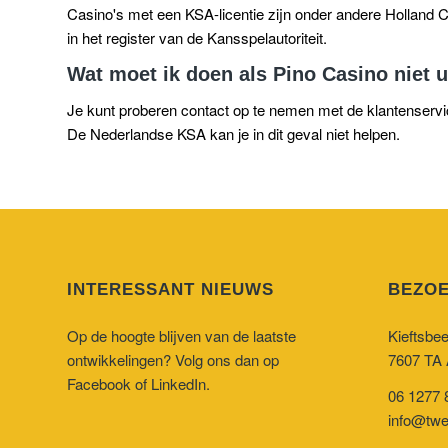
Casino's met een KSA-licentie zijn onder andere Holland C
in het register van de Kansspelautoriteit.
Wat moet ik doen als Pino Casino niet u
Je kunt proberen contact op te nemen met de klantenservice.
De Nederlandse KSA kan je in dit geval niet helpen.
INTERESSANT NIEUWS
BEZO
Op de hoogte blijven van de laatste
Kieftsbe
ontwikkelingen? Volg ons dan op
7607 TA 
Facebook
of
LinkedIn
.
06 1277 
info@twen