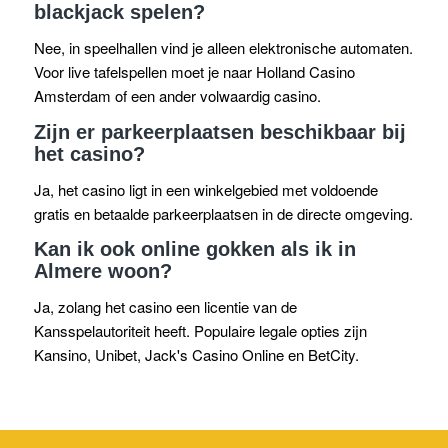
blackjack spelen?
Nee, in speelhallen vind je alleen elektronische automaten.
Voor live tafelspellen moet je naar Holland Casino
Amsterdam of een ander volwaardig casino.
Zijn er parkeerplaatsen beschikbaar bij
het casino?
Ja, het casino ligt in een winkelgebied met voldoende
gratis en betaalde parkeerplaatsen in de directe omgeving.
Kan ik ook online gokken als ik in
Almere woon?
Ja, zolang het casino een licentie van de
Kansspelautoriteit heeft. Populaire legale opties zijn
Kansino, Unibet, Jack's Casino Online en BetCity.