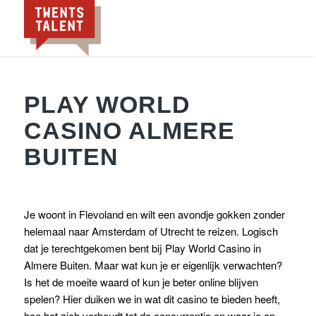
PLAY WORLD
CASINO ALMERE
BUITEN
Je woont in Flevoland en wilt een avondje gokken zonder
helemaal naar Amsterdam of Utrecht te reizen. Logisch
dat je terechtgekomen bent bij Play World Casino in
Almere Buiten. Maar wat kun je er eigenlijk verwachten?
Is het de moeite waard of kun je beter online blijven
spelen? Hier duiken we in wat dit casino te bieden heeft,
hoe het zich verhoudt tot de concurrentie en waar je op