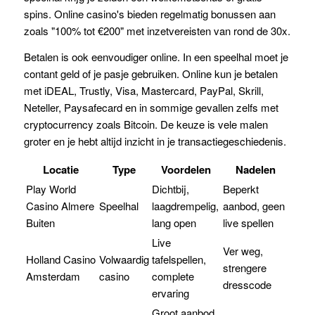
spins. Online casino's bieden regelmatig bonussen aan
zoals "100% tot €200" met inzetvereisten van rond de 30x.
Betalen is ook eenvoudiger online. In een speelhal moet je
contant geld of je pasje gebruiken. Online kun je betalen
met iDEAL, Trustly, Visa, Mastercard, PayPal, Skrill,
Neteller, Paysafecard en in sommige gevallen zelfs met
cryptocurrency zoals Bitcoin. De keuze is vele malen
groter en je hebt altijd inzicht in je transactiegeschiedenis.
Locatie
Type
Voordelen
Nadelen
Play World
Dichtbij,
Beperkt
Casino Almere
Speelhal
laagdrempelig,
aanbod, geen
Buiten
lang open
live spellen
Live
Ver weg,
Holland Casino
Volwaardig
tafelspellen,
strengere
Amsterdam
casino
complete
dresscode
ervaring
Groot aanbod,