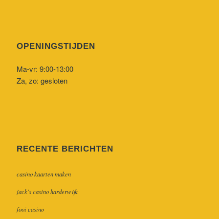
OPENINGSTIJDEN
Ma-vr: 9:00-13:00
Za, zo: gesloten
RECENTE BERICHTEN
casino kaarten maken
jack's casino harderwijk
fooi casino