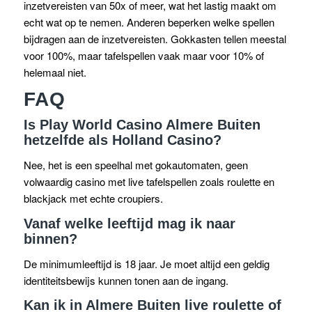
inzetvereisten van 50x of meer, wat het lastig maakt om
echt wat op te nemen. Anderen beperken welke spellen
bijdragen aan de inzetvereisten. Gokkasten tellen meestal
voor 100%, maar tafelspellen vaak maar voor 10% of
helemaal niet.
FAQ
Is Play World Casino Almere Buiten
hetzelfde als Holland Casino?
Nee, het is een speelhal met gokautomaten, geen
volwaardig casino met live tafelspellen zoals roulette en
blackjack met echte croupiers.
Vanaf welke leeftijd mag ik naar
binnen?
De minimumleeftijd is 18 jaar. Je moet altijd een geldig
identiteitsbewijs kunnen tonen aan de ingang.
Kan ik in Almere Buiten live roulette of