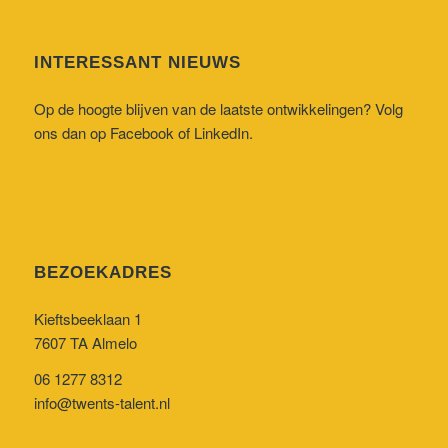
INTERESSANT NIEUWS
Op de hoogte blijven van de laatste ontwikkelingen? Volg
ons dan op
Facebook
of
LinkedIn
.
BEZOEKADRES
Kieftsbeeklaan 1
7607 TA Almelo
06 1277 8312
info@twents-talent.nl