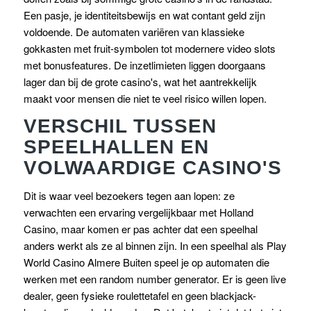
Een pasje, je identiteitsbewijs en wat contant geld zijn
voldoende. De automaten variëren van klassieke
gokkasten met fruit-symbolen tot modernere video slots
met bonusfeatures. De inzetlimieten liggen doorgaans
lager dan bij de grote casino's, wat het aantrekkelijk
maakt voor mensen die niet te veel risico willen lopen.
VERSCHIL TUSSEN
SPEELHALLEN EN
VOLWAARDIGE CASINO'S
Dit is waar veel bezoekers tegen aan lopen: ze
verwachten een ervaring vergelijkbaar met Holland
Casino, maar komen er pas achter dat een speelhal
anders werkt als ze al binnen zijn. In een speelhal als Play
World Casino Almere Buiten speel je op automaten die
werken met een random number generator. Er is geen live
dealer, geen fysieke roulettetafel en geen blackjack-