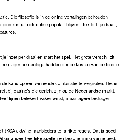
. Die filosofie is in de online vertalingen behouden
omrunner ook online populair blijven. Je stort, je draait,
eatures.
 inzet per draai en start het spel. Het grote verschil zit
 een lager percentage hadden om de kosten van de locatie
 om de kans op een winnende combinatie te vergroten. Het is
eft bij casino's die gericht zijn op de Nederlandse markt,
. Meer lijnen betekent vaker winst, maar lagere bedragen.
t (KSA), dwingt aanbieders tot strikte regels. Dat is goed
 garandeert eerlijke spellen en bescherming van je geld.