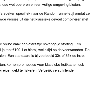
ndse wet opereren en een veilige omgeving bieden.
elers zoeken specifiek naar de Randomrunner-stijl omdat ze
de versies uit die het klassieke gevoel combineren met
e online vaak een extraatje bovenop je storting. Een
je met €100. Let hierbij wel altijd op de voorwaarden. De
len. Een standaard is bijvoorbeeld 30x of 35x de inzet.
den, komen promooties voor klassieke fruitkasten ook
 eigen geld te riskeren. Vergelijk verschillende