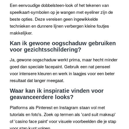
Een eenvoudige dobbelsteen-look of het tekenen van
speelkaart-symbolen op je wangen met eyeliner zijn de
beste opties. Deze vereisen geen ingewikkelde
technieken en dunnere lijnen verbergen kleine foutjes
makkelijker.
Kan ik gewone oogschaduw gebruiken
voor gezichtsschildering?
Ja, gewone oogschaduw werkt prima, maar hecht minder
goed dan speciale facepaint. Gebruik een nat penseel
voor intensere kleuren en werk in laagjes voor een beter
resultaat dat langer meegaat.
Waar kan ik inspiratie vinden voor
geavanceerdere looks?
Platforms als Pinterest en Instagram staan vol met
tutorials en foto's. Zoek op termen als 'card suit makeup'
of 'casino face paint' voor visuele voorbeelden die je stap
voor stap kunt volgen.