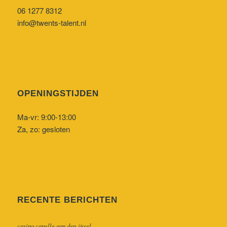
06 1277 8312
info@twents-talent.nl
OPENINGSTIJDEN
Ma-vr: 9:00-13:00
Za, zo: gesloten
RECENTE BERICHTEN
casino capelle aan den ijssel