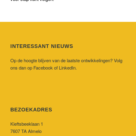
INTERESSANT NIEUWS
Op de hoogte blijven van de laatste ontwikkelingen? Volg
ons dan op
Facebook
of
LinkedIn
.
BEZOEKADRES
Kieftsbeeklaan 1
7607 TA Almelo