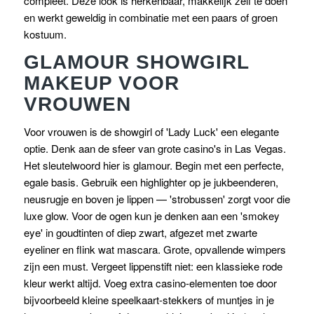
compleet. Deze look is herkenbaar, makkelijk zelf te doen
en werkt geweldig in combinatie met een paars of groen
kostuum.
GLAMOUR SHOWGIRL
MAKEUP VOOR
VROUWEN
Voor vrouwen is de showgirl of 'Lady Luck' een elegante
optie. Denk aan de sfeer van grote casino's in Las Vegas.
Het sleutelwoord hier is glamour. Begin met een perfecte,
egale basis. Gebruik een highlighter op je jukbeenderen,
neusrugje en boven je lippen — 'strobussen' zorgt voor die
luxe glow. Voor de ogen kun je denken aan een 'smokey
eye' in goudtinten of diep zwart, afgezet met zwarte
eyeliner en flink wat mascara. Grote, opvallende wimpers
zijn een must. Vergeet lippenstift niet: een klassieke rode
kleur werkt altijd. Voeg extra casino-elementen toe door
bijvoorbeeld kleine speelkaart-stekkers of muntjes in je