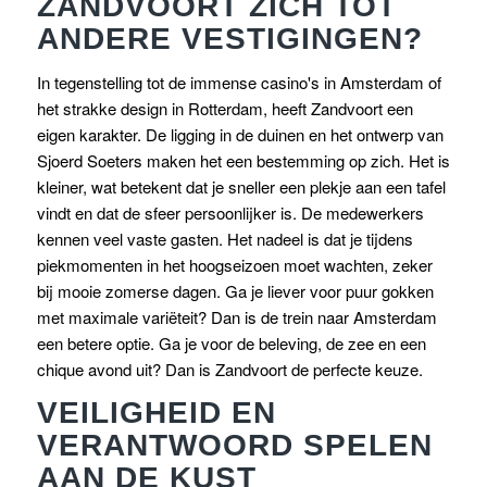
ZANDVOORT ZICH TOT
ANDERE VESTIGINGEN?
In tegenstelling tot de immense casino's in Amsterdam of
het strakke design in Rotterdam, heeft Zandvoort een
eigen karakter. De ligging in de duinen en het ontwerp van
Sjoerd Soeters maken het een bestemming op zich. Het is
kleiner, wat betekent dat je sneller een plekje aan een tafel
vindt en dat de sfeer persoonlijker is. De medewerkers
kennen veel vaste gasten. Het nadeel is dat je tijdens
piekmomenten in het hoogseizoen moet wachten, zeker
bij mooie zomerse dagen. Ga je liever voor puur gokken
met maximale variëteit? Dan is de trein naar Amsterdam
een betere optie. Ga je voor de beleving, de zee en een
chique avond uit? Dan is Zandvoort de perfecte keuze.
VEILIGHEID EN
VERANTWOORD SPELEN
AAN DE KUST