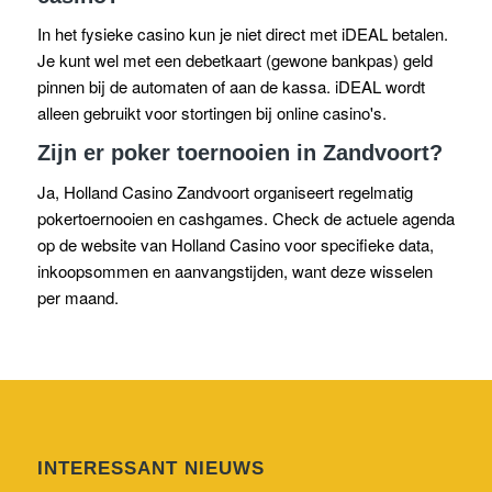
In het fysieke casino kun je niet direct met iDEAL betalen.
Je kunt wel met een debetkaart (gewone bankpas) geld
pinnen bij de automaten of aan de kassa. iDEAL wordt
alleen gebruikt voor stortingen bij online casino's.
Zijn er poker toernooien in Zandvoort?
Ja, Holland Casino Zandvoort organiseert regelmatig
pokertoernooien en cashgames. Check de actuele agenda
op de website van Holland Casino voor specifieke data,
inkoopsommen en aanvangstijden, want deze wisselen
per maand.
INTERESSANT NIEUWS