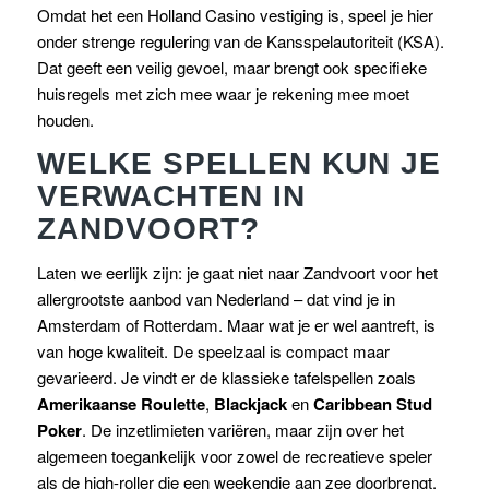
Omdat het een Holland Casino vestiging is, speel je hier
onder strenge regulering van de Kansspelautoriteit (KSA).
Dat geeft een veilig gevoel, maar brengt ook specifieke
huisregels met zich mee waar je rekening mee moet
houden.
WELKE SPELLEN KUN JE
VERWACHTEN IN
ZANDVOORT?
Laten we eerlijk zijn: je gaat niet naar Zandvoort voor het
allergrootste aanbod van Nederland – dat vind je in
Amsterdam of Rotterdam. Maar wat je er wel aantreft, is
van hoge kwaliteit. De speelzaal is compact maar
gevarieerd. Je vindt er de klassieke tafelspellen zoals
Amerikaanse Roulette
,
Blackjack
en
Caribbean Stud
Poker
. De inzetlimieten variëren, maar zijn over het
algemeen toegankelijk voor zowel de recreatieve speler
als de high-roller die een weekendje aan zee doorbrengt.