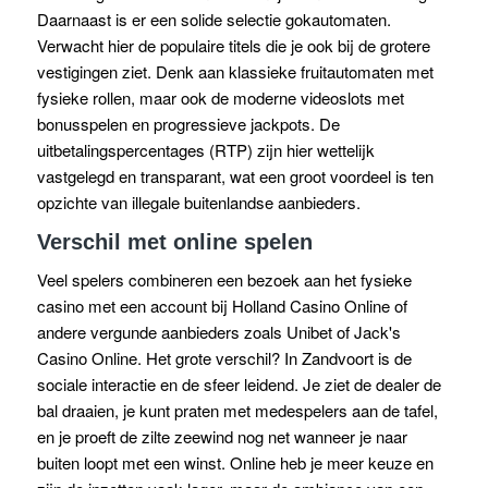
Daarnaast is er een solide selectie gokautomaten.
Verwacht hier de populaire titels die je ook bij de grotere
vestigingen ziet. Denk aan klassieke fruitautomaten met
fysieke rollen, maar ook de moderne videoslots met
bonusspelen en progressieve jackpots. De
uitbetalingspercentages (RTP) zijn hier wettelijk
vastgelegd en transparant, wat een groot voordeel is ten
opzichte van illegale buitenlandse aanbieders.
Verschil met online spelen
Veel spelers combineren een bezoek aan het fysieke
casino met een account bij Holland Casino Online of
andere vergunde aanbieders zoals Unibet of Jack's
Casino Online. Het grote verschil? In Zandvoort is de
sociale interactie en de sfeer leidend. Je ziet de dealer de
bal draaien, je kunt praten met medespelers aan de tafel,
en je proeft de zilte zeewind nog net wanneer je naar
buiten loopt met een winst. Online heb je meer keuze en