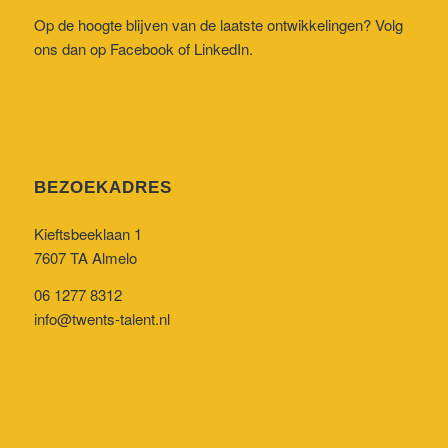
Op de hoogte blijven van de laatste ontwikkelingen? Volg
ons dan op
Facebook
of
LinkedIn
.
BEZOEKADRES
Kieftsbeeklaan 1
7607 TA Almelo
06 1277 8312
info@twents-talent.nl