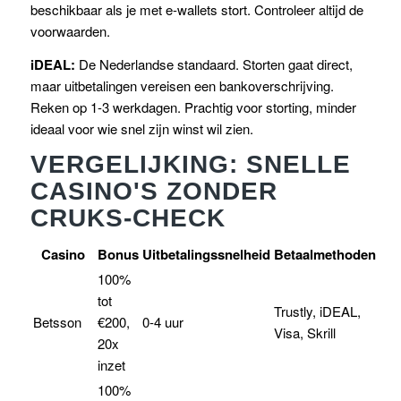
beschikbaar als je met e-wallets stort. Controleer altijd de
voorwaarden.
iDEAL:
De Nederlandse standaard. Storten gaat direct,
maar uitbetalingen vereisen een bankoverschrijving.
Reken op 1-3 werkdagen. Prachtig voor storting, minder
ideaal voor wie snel zijn winst wil zien.
VERGELIJKING: SNELLE
CASINO'S ZONDER
CRUKS-CHECK
Casino
Bonus
Uitbetalingssnelheid
Betaalmethoden
100%
tot
Trustly, iDEAL,
Betsson
€200,
0-4 uur
Visa, Skrill
20x
inzet
100%