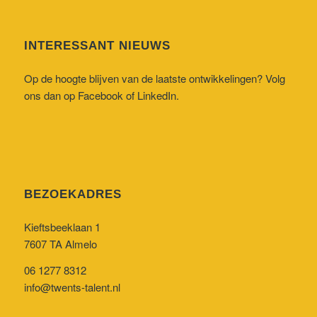
INTERESSANT NIEUWS
Op de hoogte blijven van de laatste ontwikkelingen? Volg
ons dan op
Facebook
of
LinkedIn
.
BEZOEKADRES
Kieftsbeeklaan 1
7607 TA Almelo
06 1277 8312
info@twents-talent.nl