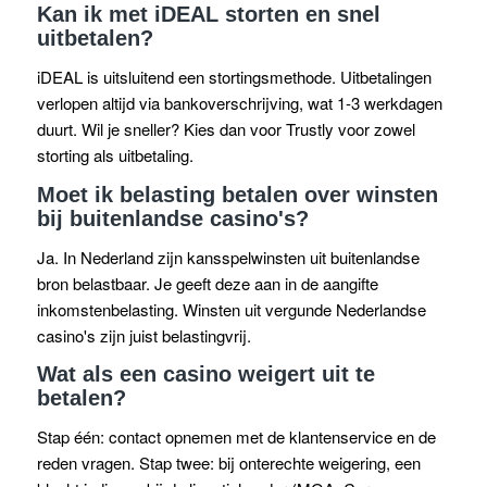
Kan ik met iDEAL storten en snel
uitbetalen?
iDEAL is uitsluitend een stortingsmethode. Uitbetalingen
verlopen altijd via bankoverschrijving, wat 1-3 werkdagen
duurt. Wil je sneller? Kies dan voor Trustly voor zowel
storting als uitbetaling.
Moet ik belasting betalen over winsten
bij buitenlandse casino's?
Ja. In Nederland zijn kansspelwinsten uit buitenlandse
bron belastbaar. Je geeft deze aan in de aangifte
inkomstenbelasting. Winsten uit vergunde Nederlandse
casino's zijn juist belastingvrij.
Wat als een casino weigert uit te
betalen?
Stap één: contact opnemen met de klantenservice en de
reden vragen. Stap twee: bij onterechte weigering, een