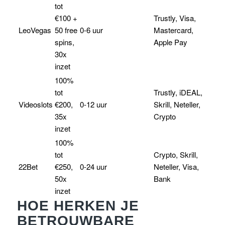
tot
€100 +
Trustly, Visa,
LeoVegas
50 free
0-6 uur
Mastercard,
spins,
Apple Pay
30x
inzet
100%
tot
Trustly, iDEAL,
Videoslots
€200,
0-12 uur
Skrill, Neteller,
35x
Crypto
inzet
100%
tot
Crypto, Skrill,
22Bet
€250,
0-24 uur
Neteller, Visa,
50x
Bank
inzet
HOE HERKEN JE
BETROUWBARE