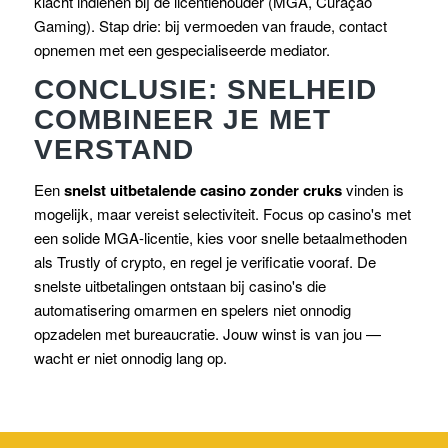
klacht indienen bij de licentiehouder (MGA, Curaçao
Gaming). Stap drie: bij vermoeden van fraude, contact
opnemen met een gespecialiseerde mediator.
CONCLUSIE: SNELHEID
COMBINEER JE MET
VERSTAND
Een
snelst uitbetalende casino zonder cruks
vinden is
mogelijk, maar vereist selectiviteit. Focus op casino's met
een solide MGA-licentie, kies voor snelle betaalmethoden
als Trustly of crypto, en regel je verificatie vooraf. De
snelste uitbetalingen ontstaan bij casino's die
automatisering omarmen en spelers niet onnodig
opzadelen met bureaucratie. Jouw winst is van jou —
wacht er niet onnodig lang op.