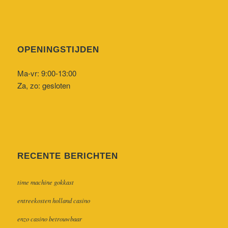
OPENINGSTIJDEN
Ma-vr: 9:00-13:00
Za, zo: gesloten
RECENTE BERICHTEN
time machine gokkast
entreekosten holland casino
enzo casino betrouwbaar