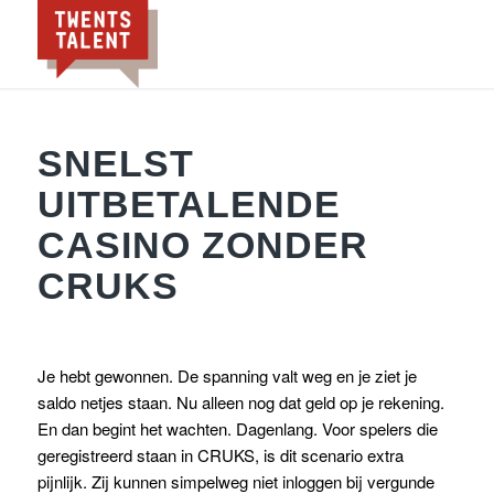
SNELST
UITBETALENDE
CASINO ZONDER
CRUKS
Je hebt gewonnen. De spanning valt weg en je ziet je
saldo netjes staan. Nu alleen nog dat geld op je rekening.
En dan begint het wachten. Dagenlang. Voor spelers die
geregistreerd staan in CRUKS, is dit scenario extra
pijnlijk. Zij kunnen simpelweg niet inloggen bij vergunde