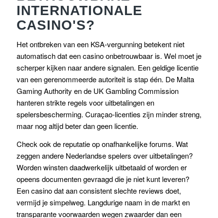
INTERNATIONALE
CASINO'S?
Het ontbreken van een KSA-vergunning betekent niet
automatisch dat een casino onbetrouwbaar is. Wel moet je
scherper kijken naar andere signalen. Een geldige licentie
van een gerenommeerde autoriteit is stap één. De Malta
Gaming Authority en de UK Gambling Commission
hanteren strikte regels voor uitbetalingen en
spelersbescherming. Curaçao-licenties zijn minder streng,
maar nog altijd beter dan geen licentie.
Check ook de reputatie op onafhankelijke forums. Wat
zeggen andere Nederlandse spelers over uitbetalingen?
Worden winsten daadwerkelijk uitbetaald of worden er
opeens documenten gevraagd die je niet kunt leveren?
Een casino dat aan consistent slechte reviews doet,
vermijd je simpelweg. Langdurige naam in de markt en
transparante voorwaarden wegen zwaarder dan een