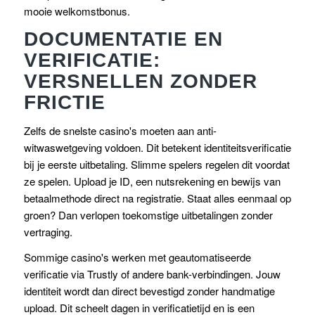
mooie welkomstbonus.
DOCUMENTATIE EN
VERIFICATIE:
VERSNELLEN ZONDER
FRICTIE
Zelfs de snelste casino's moeten aan anti-
witwaswetgeving voldoen. Dit betekent identiteitsverificatie
bij je eerste uitbetaling. Slimme spelers regelen dit voordat
ze spelen. Upload je ID, een nutsrekening en bewijs van
betaalmethode direct na registratie. Staat alles eenmaal op
groen? Dan verlopen toekomstige uitbetalingen zonder
vertraging.
Sommige casino's werken met geautomatiseerde
verificatie via Trustly of andere bank-verbindingen. Jouw
identiteit wordt dan direct bevestigd zonder handmatige
upload. Dit scheelt dagen in verificatietijd en is een