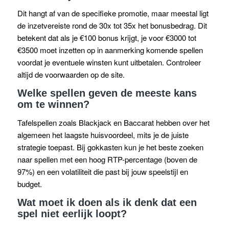
Dit hangt af van de specifieke promotie, maar meestal ligt
de inzetvereiste rond de 30x tot 35x het bonusbedrag. Dit
betekent dat als je €100 bonus krijgt, je voor €3000 tot
€3500 moet inzetten op in aanmerking komende spellen
voordat je eventuele winsten kunt uitbetalen. Controleer
altijd de voorwaarden op de site.
Welke spellen geven de meeste kans
om te winnen?
Tafelspellen zoals Blackjack en Baccarat hebben over het
algemeen het laagste huisvoordeel, mits je de juiste
strategie toepast. Bij gokkasten kun je het beste zoeken
naar spellen met een hoog RTP-percentage (boven de
97%) en een volatiliteit die past bij jouw speelstijl en
budget.
Wat moet ik doen als ik denk dat een
spel niet eerlijk loopt?