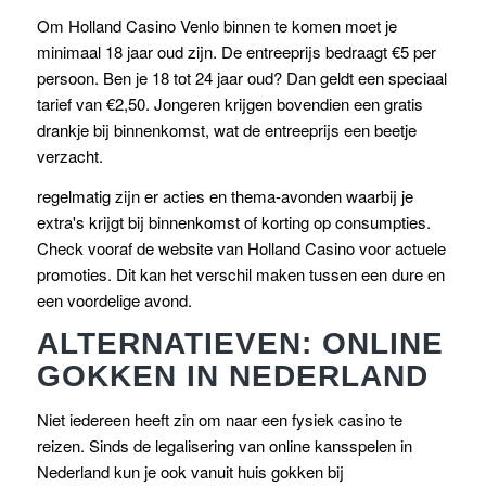
Om Holland Casino Venlo binnen te komen moet je
minimaal 18 jaar oud zijn. De entreeprijs bedraagt €5 per
persoon. Ben je 18 tot 24 jaar oud? Dan geldt een speciaal
tarief van €2,50. Jongeren krijgen bovendien een gratis
drankje bij binnenkomst, wat de entreeprijs een beetje
verzacht.
regelmatig zijn er acties en thema-avonden waarbij je
extra's krijgt bij binnenkomst of korting op consumpties.
Check vooraf de website van Holland Casino voor actuele
promoties. Dit kan het verschil maken tussen een dure en
een voordelige avond.
ALTERNATIEVEN: ONLINE
GOKKEN IN NEDERLAND
Niet iedereen heeft zin om naar een fysiek casino te
reizen. Sinds de legalisering van online kansspelen in
Nederland kun je ook vanuit huis gokken bij