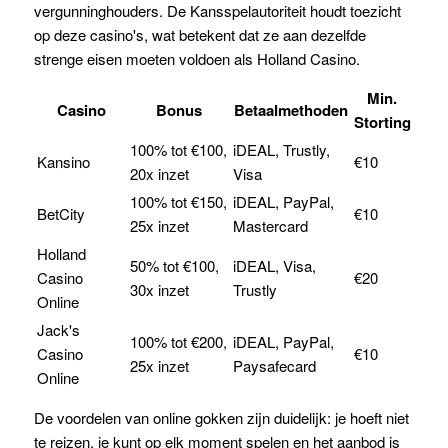
vergunninghouders. De Kansspelautoriteit houdt toezicht
op deze casino's, wat betekent dat ze aan dezelfde
strenge eisen moeten voldoen als Holland Casino.
Min.
Casino
Bonus
Betaalmethoden
Storting
100% tot €100,
iDEAL, Trustly,
Kansino
€10
20x inzet
Visa
100% tot €150,
iDEAL, PayPal,
BetCity
€10
25x inzet
Mastercard
Holland
50% tot €100,
iDEAL, Visa,
Casino
€20
30x inzet
Trustly
Online
Jack's
100% tot €200,
iDEAL, PayPal,
Casino
€10
25x inzet
Paysafecard
Online
De voordelen van online gokken zijn duidelijk: je hoeft niet
te reizen, je kunt op elk moment spelen en het aanbod is