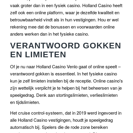
vaak groter dan in een fysiek casino. Holland Casino heeft
zelf ook een online platform, waar je dezelfde kwaliteit en
betrouwbaarheid vindt als in hun vestigingen. Hou er wel
rekening mee dat de bonussen en voorwaarden online
anders werken dan in het fysieke casino.
VERANTWOORD GOKKEN
EN LIMIETEN
Of je nu naar Holland Casino Venlo gaat of online speelt –
verantwoord gokken is essentieel. In het fysieke casino
kun je zelf limieten instellen bij de receptie. Online casino's
zijn wettelijk verplicht je te helpen bij het beheersen van je
speelgedrag. Denk aan stortingslimieten, verlieslimieten
en tijdslimieten.
Het cruise control-systeem, dat in 2019 werd ingevoerd in
alle Holland Casino vestigingen, houdt je speelgedrag
automatisch bij. Spelers die de rode zone bereiken