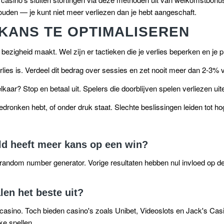
houden — je kunt niet meer verliezen dan je hebt aangeschaft.
KANS TE OPTIMALISEREN
bezigheid maakt. Wel zijn er tactieken die je verlies beperken en je 
ies is. Verdeel dit bedrag over sessies en zet nooit meer dan 2-3% va
lkaar? Stop en betaal uit. Spelers die doorblijven spelen verliezen uite
dronken hebt, of onder druk staat. Slechte beslissingen leiden tot hog
ald heeft meer kans op een win?
random number generator. Vorige resultaten hebben nul invloed op de 
len het beste uit?
r casino. Toch bieden casino's zoals Unibet, Videoslots en Jack's Ca
ke spellen.