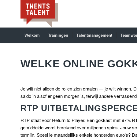
Welkom
Trainingen
Talentmanagement
Teamwo
WELKE ONLINE GOK
Je wilt niet alleen de rollen zien draaien — je wilt winnen. 
saldo in alsof er geen morgen is, terwijl andere verrassend 
RTP UITBETALINGSPERCE
RTP staat voor Return to Player. Een gokkast met 97% RTP ke
gemiddelde wordt berekend over miljoenen spins. Jouw ses
termijn. Speel je maandelijks enkele honderden euro's? Dan