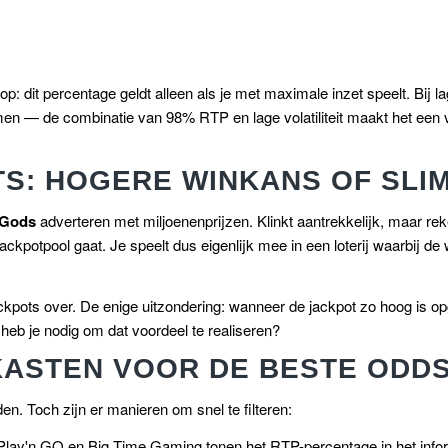
op: dit percentage geldt alleen als je met maximale inzet speelt. Bij 
rmen — de combinatie van 98% RTP en lage volatiliteit maakt het een 
S: HOGERE WINKANS OF SLI
 Gods
adverteren met miljoenenprijzen. Klinkt aantrekkelijk, maar rek
kpotpool gaat. Je speelt dus eigenlijk mee in een loterij waarbij de 
ckpots over. De enige uitzondering: wanneer de jackpot zo hoog is o
d heb je nodig om dat voordeel te realiseren?
KASTEN VOOR DE BESTE ODD
en. Toch zijn er manieren om snel te filteren:
lay'n GO en Big Time Gaming tonen het RTP-percentage in het inform