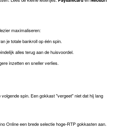
plezier maximaliseren:
n je totale bankroll op één spin.
indelijk alles terug aan de huisvoordel.
ere inzetten en sneller verlies.
volgende spin. Een gokkast "vergeet" niet dat hij lang
sino Online een brede selectie hoge-RTP gokkasten aan.