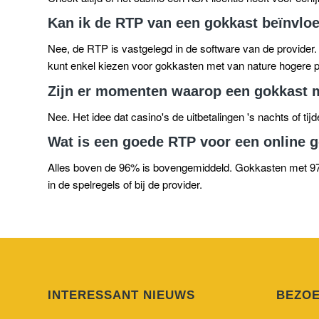
Kan ik de RTP van een gokkast beïnvlo
Nee, de RTP is vastgelegd in de software van de provider
kunt enkel kiezen voor gokkasten met van nature hogere 
Zijn er momenten waarop een gokkast m
Nee. Het idee dat casino's de uitbetalingen 's nachts of ti
Wat is een goede RTP voor een online 
Alles boven de 96% is bovengemiddeld. Gokkasten met 97% o
in de spelregels of bij de provider.
INTERESSANT NIEUWS
BEZO