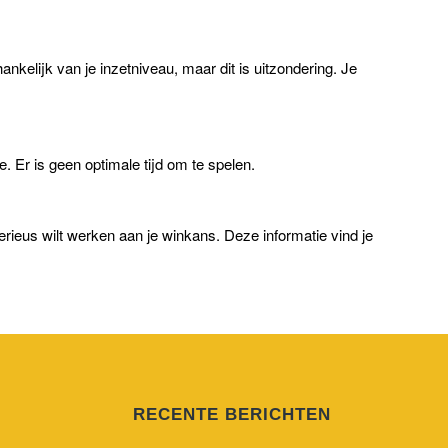
elijk van je inzetniveau, maar dit is uitzondering. Je
. Er is geen optimale tijd om te spelen.
ieus wilt werken aan je winkans. Deze informatie vind je
RECENTE BERICHTEN