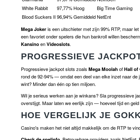
White Rabbit
97,77%
Hoog
Big Time Gaming
Blood Suckers II
96,94%
Gemiddeld
NetEnt
Mega Joker
is een uitschieter met zijn 99% RTP, maar let 
een favoriet onder spelers die hun bankroll willen besche
Kansino
en
Videoslots
.
PROGRESSIEVE JACKPOT
Progressieve jackpot slots zoals
Mega Moolah
of
Hall of
rond de 92-94% — omdat een deel van elke inzet naar de jac
wint? Minder dan één op tien miljoen.
Wil je serieus werken aan je winkans? Sla progressieve ja
overstijgt. Maar laten we eerlijk zijn — hoeveel tijd en gel
HOE VERGELIJK JE GOK
Casino's maken het niet altijd makkelijk om de RTP te vind
Check de spelinfo.
Betrouwbare providers zoals NetEnt, P