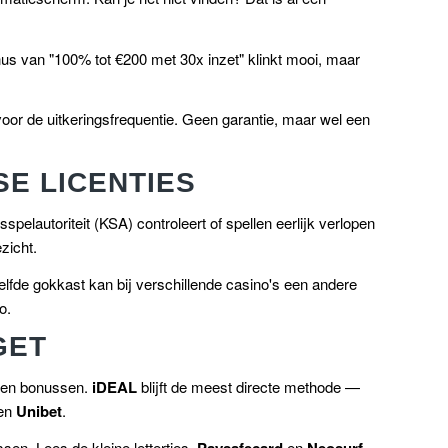
us van "100% tot €200 met 30x inzet" klinkt mooi, maar
voor de uitkeringsfrequentie. Geen garantie, maar wel een
E LICENTIES
elautoriteit (KSA) controleert of spellen eerlijk verlopen
zicht.
zelfde gokkast kan bij verschillende casino's een andere
o.
GET
ng en bonussen.
iDEAL
blijft de meest directe methode —
en
Unibet
.
en. Lees de kleine lettertjes.
Paysafecard
en
Neosurf