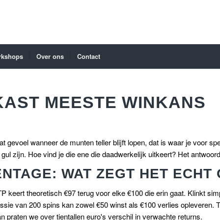
rkshops
Over ons
Contact
KAST MEESTE WINKANS
Dat gevoel wanneer de munten teller blijft lopen, dat is waar je voor s
gul zijn. Hoe vind je die ene die daadwerkelijk uitkeert? Het antwoord 
NTAGE: WAT ZEGT HET ECHT
ert theoretisch €97 terug voor elke €100 die erin gaat. Klinkt simpel
sie van 200 spins kan zowel €50 winst als €100 verlies opleveren. T
 praten we over tientallen euro's verschil in verwachte returns.