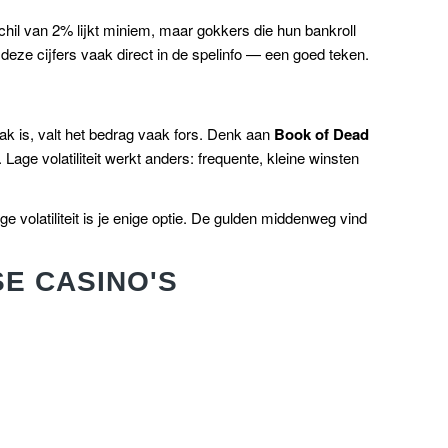
hil van 2% lijkt miniem, maar gokkers die hun bankroll
deze cijfers vaak direct in de spelinfo — een goed teken.
 raak is, valt het bedrag vaak fors. Denk aan
Book of Dead
e volatiliteit werkt anders: frequente, kleine winsten
e volatiliteit is je enige optie. De gulden middenweg vind
E CASINO'S