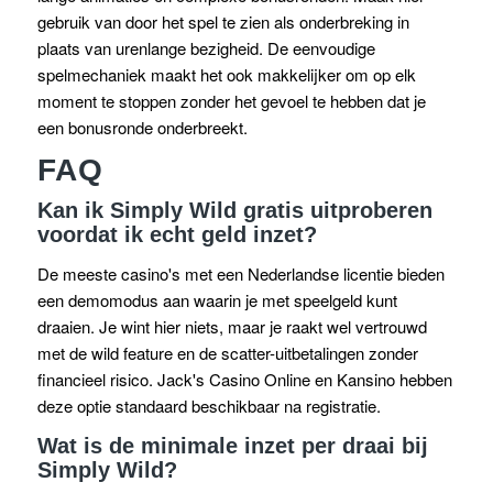
gebruik van door het spel te zien als onderbreking in
plaats van urenlange bezigheid. De eenvoudige
spelmechaniek maakt het ook makkelijker om op elk
moment te stoppen zonder het gevoel te hebben dat je
een bonusronde onderbreekt.
FAQ
Kan ik Simply Wild gratis uitproberen
voordat ik echt geld inzet?
De meeste casino's met een Nederlandse licentie bieden
een demomodus aan waarin je met speelgeld kunt
draaien. Je wint hier niets, maar je raakt wel vertrouwd
met de wild feature en de scatter-uitbetalingen zonder
financieel risico. Jack's Casino Online en Kansino hebben
deze optie standaard beschikbaar na registratie.
Wat is de minimale inzet per draai bij
Simply Wild?