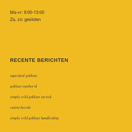
Ma-vr: 9:00-13:00
Za, zo: gesloten
RECENTE BERICHTEN
superdeal gokkast
gokkast topshot nl
simply wild gokkast tactiek
casino heerde
simply wild gokkast handleiding