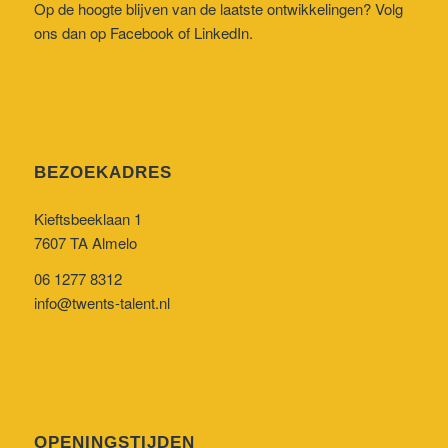
Op de hoogte blijven van de laatste ontwikkelingen? Volg
ons dan op
Facebook
of
LinkedIn
.
BEZOEKADRES
Kieftsbeeklaan 1
7607 TA Almelo
06 1277 8312
info@twents-talent.nl
OPENINGSTIJDEN