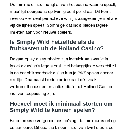
De minimale inzet hangt af van het casino waar je speelt,
maar ligt doorgaans op twintig cent per draai. Dit komt
neer op vier cent per actieve winlijn, aangezien je met alle
vijf de lijnen speelt. Sommige casino's bieden lagere
limieten aan voor nieuwe spelers.
Is Simply Wild hetzelfde als de
fruitkasten uit de Holland Casino?
De gameplay en symbolen zijn identiek aan wat je in
fysieke casino's tegenkomt. Het belangrijkste verschil zit
in de beschikbaarheid: online kun je 24/7 spelen zonder
reistijd. Daarnaast bieden online casino's vaak
welkomstbonussen en acties die in het Holland Casino
niet van toepassing zijn.
Hoeveel moet ik minimaal storten om
Simply Wild te kunnen spelen?
Bij de meeste vergunde casino's ligt de minimumstorting
op tien euro. Dit geeft je bij een inzet van twintig cent per