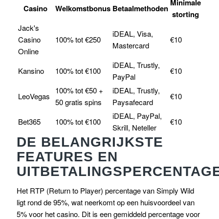
Minimale
Casino
Welkomstbonus
Betaalmethoden
storting
Jack's
iDEAL, Visa,
Casino
100% tot €250
€10
Mastercard
Online
iDEAL, Trustly,
Kansino
100% tot €100
€10
PayPal
100% tot €50 +
iDEAL, Trustly,
LeoVegas
€10
50 gratis spins
Paysafecard
iDEAL, PayPal,
Bet365
100% tot €100
€10
Skrill, Neteller
DE BELANGRIJKSTE
FEATURES EN
UITBETALINGSPERCENTAG
Het RTP (Return to Player) percentage van Simply Wild
ligt rond de 95%, wat neerkomt op een huisvoordeel van
5% voor het casino. Dit is een gemiddeld percentage voor