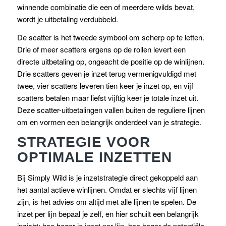
winnende combinatie die een of meerdere wilds bevat,
wordt je uitbetaling verdubbeld.
De scatter is het tweede symbool om scherp op te letten.
Drie of meer scatters ergens op de rollen levert een
directe uitbetaling op, ongeacht de positie op de winlijnen.
Drie scatters geven je inzet terug vermenigvuldigd met
twee, vier scatters leveren tien keer je inzet op, en vijf
scatters betalen maar liefst vijftig keer je totale inzet uit.
Deze scatter-uitbetalingen vallen buiten de reguliere lijnen
om en vormen een belangrijk onderdeel van je strategie.
STRATEGIE VOOR
OPTIMALE INZETTEN
Bij Simply Wild is je inzetstrategie direct gekoppeld aan
het aantal actieve winlijnen. Omdat er slechts vijf lijnen
zijn, is het advies om altijd met alle lijnen te spelen. De
inzet per lijn bepaal je zelf, en hier schuilt een belangrijk
inzicht: hoe hoger je inzet per lijn, hoe hoger de potentiële