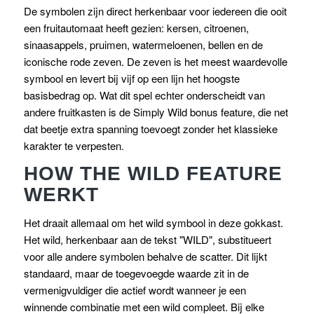
De symbolen zijn direct herkenbaar voor iedereen die ooit
een fruitautomaat heeft gezien: kersen, citroenen,
sinaasappels, pruimen, watermeloenen, bellen en de
iconische rode zeven. De zeven is het meest waardevolle
symbool en levert bij vijf op een lijn het hoogste
basisbedrag op. Wat dit spel echter onderscheidt van
andere fruitkasten is de Simply Wild bonus feature, die net
dat beetje extra spanning toevoegt zonder het klassieke
karakter te verpesten.
HOW THE WILD FEATURE
WERKT
Het draait allemaal om het wild symbool in deze gokkast.
Het wild, herkenbaar aan de tekst "WILD", substitueert
voor alle andere symbolen behalve de scatter. Dit lijkt
standaard, maar de toegevoegde waarde zit in de
vermenigvuldiger die actief wordt wanneer je een
winnende combinatie met een wild compleet. Bij elke