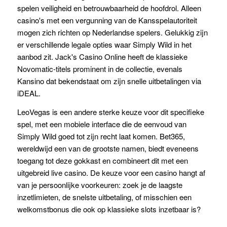
spelen veiligheid en betrouwbaarheid de hoofdrol. Alleen
casino's met een vergunning van de Kansspelautoriteit
mogen zich richten op Nederlandse spelers. Gelukkig zijn
er verschillende legale opties waar Simply Wild in het
aanbod zit. Jack's Casino Online heeft de klassieke
Novomatic-titels prominent in de collectie, evenals
Kansino dat bekendstaat om zijn snelle uitbetalingen via
iDEAL.
LeoVegas is een andere sterke keuze voor dit specifieke
spel, met een mobiele interface die de eenvoud van
Simply Wild goed tot zijn recht laat komen. Bet365,
wereldwijd een van de grootste namen, biedt eveneens
toegang tot deze gokkast en combineert dit met een
uitgebreid live casino. De keuze voor een casino hangt af
van je persoonlijke voorkeuren: zoek je de laagste
inzetlimieten, de snelste uitbetaling, of misschien een
welkomstbonus die ook op klassieke slots inzetbaar is?