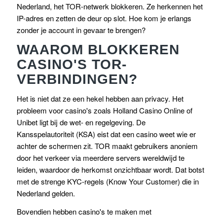
Nederland, het TOR-netwerk blokkeren. Ze herkennen het
IP-adres en zetten de deur op slot. Hoe kom je erlangs
zonder je account in gevaar te brengen?
WAAROM BLOKKEREN
CASINO'S TOR-
VERBINDINGEN?
Het is niet dat ze een hekel hebben aan privacy. Het
probleem voor casino's zoals Holland Casino Online of
Unibet ligt bij de wet- en regelgeving. De
Kansspelautoriteit (KSA) eist dat een casino weet wie er
achter de schermen zit. TOR maakt gebruikers anoniem
door het verkeer via meerdere servers wereldwijd te
leiden, waardoor de herkomst onzichtbaar wordt. Dat botst
met de strenge KYC-regels (Know Your Customer) die in
Nederland gelden.
Bovendien hebben casino's te maken met