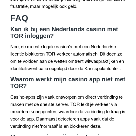
frustratie, maar mogelijk ook geld.
FAQ
Kan ik bij een Nederlands casino met
TOR inloggen?
Nee, de meeste legale casino's met een Nederlandse
licentie blokkeren TOR-verkeer automatisch. Dit doen ze
om te voldoen aan de wetten omtrent witwaspraktijken en
identiteitsverificatie opgelegd door de Kansspelautoriteit.
Waarom werkt mijn casino app niet met
TOR?
Casino-apps zijn vaak ontworpen om direct verbinding te
maken met de snelste server. TOR leidt je verkeer via
meerdere knooppunten, waardoor de verbinding te traag is
voor de app. Daarnaast detecteren apps vaak dat de
verbinding niet 'normaal' is en blokkeren deze.