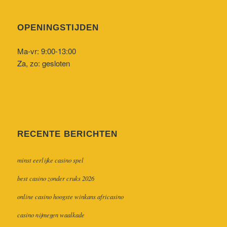
OPENINGSTIJDEN
Ma-vr: 9:00-13:00
Za, zo: gesloten
RECENTE BERICHTEN
minst eerlijke casino spel
best casino zonder cruks 2026
online casino hoogste winkans africasino
casino nijmegen waalkade