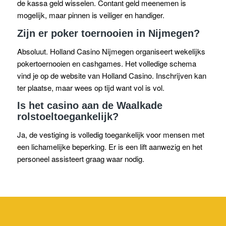
de kassa geld wisselen. Contant geld meenemen is
mogelijk, maar pinnen is veiliger en handiger.
Zijn er poker toernooien in Nijmegen?
Absoluut. Holland Casino Nijmegen organiseert wekelijks
pokertoernooien en cashgames. Het volledige schema
vind je op de website van Holland Casino. Inschrijven kan
ter plaatse, maar wees op tijd want vol is vol.
Is het casino aan de Waalkade
rolstoeltoegankelijk?
Ja, de vestiging is volledig toegankelijk voor mensen met
een lichamelijke beperking. Er is een lift aanwezig en het
personeel assisteert graag waar nodig.