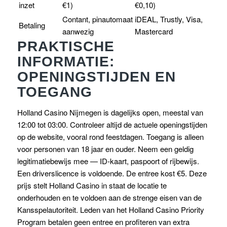
inzet
€1)
€0,10)
Contant, pinautomaat
iDEAL, Trustly, Visa,
Betaling
aanwezig
Mastercard
PRAKTISCHE
INFORMATIE:
OPENINGSTIJDEN EN
TOEGANG
Holland Casino Nijmegen is dagelijks open, meestal van
12:00 tot 03:00. Controleer altijd de actuele openingstijden
op de website, vooral rond feestdagen. Toegang is alleen
voor personen van 18 jaar en ouder. Neem een geldig
legitimatiebewijs mee — ID-kaart, paspoort of rijbewijs.
Een driverslicence is voldoende. De entree kost €5. Deze
prijs stelt Holland Casino in staat de locatie te
onderhouden en te voldoen aan de strenge eisen van de
Kansspelautoriteit. Leden van het Holland Casino Priority
Program betalen geen entree en profiteren van extra