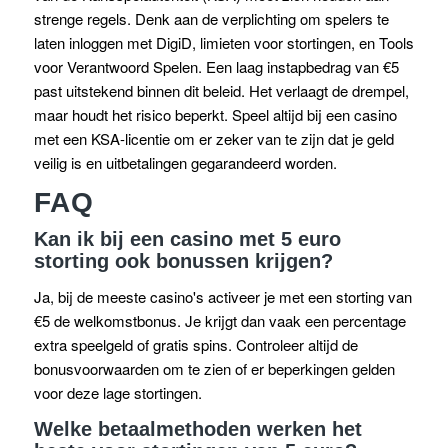
strenge regels. Denk aan de verplichting om spelers te
laten inloggen met DigiD, limieten voor stortingen, en Tools
voor Verantwoord Spelen. Een laag instapbedrag van €5
past uitstekend binnen dit beleid. Het verlaagt de drempel,
maar houdt het risico beperkt. Speel altijd bij een casino
met een KSA-licentie om er zeker van te zijn dat je geld
veilig is en uitbetalingen gegarandeerd worden.
FAQ
Kan ik bij een casino met 5 euro
storting ook bonussen krijgen?
Ja, bij de meeste casino's activeer je met een storting van
€5 de welkomstbonus. Je krijgt dan vaak een percentage
extra speelgeld of gratis spins. Controleer altijd de
bonusvoorwaarden om te zien of er beperkingen gelden
voor deze lage stortingen.
Welke betaalmethoden werken het