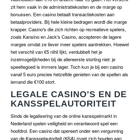
zit hem vaak in de administratiekosten en de marge op
bonussen. Een casino betaalt transactiekosten aan
betaalproviders. Bij hele kleine bedragen wordt die marge
krapper. Casino's die zich richten op recreatieve spelers,
zoals Kansino en Jack's Casino, accepteren de lagere
marges omdat ze liever meer spelers aantrekken. Hoewel
het verschil van €5 nihil lijkt, verdubbelt het je
inzetmogelijkheden bij de allereerste storting niet: je
speeltegoed is immers lager. Toch kun je bij een casino
vanaf 5 euro precies hetzelfde genieten van de spellen als
iemand die €100 stort.
LEGALE CASINO'S EN DE
KANSSPELAUTORITEIT
Sinds de legalisering van de online kansspelmarkt in
Nederland spelen veiligheid en verantwoord spel een
hoofdrol. Een casino dat opereert onder een vergunning
van de Kansspelautoriteit (KSA) moet zich houden aan