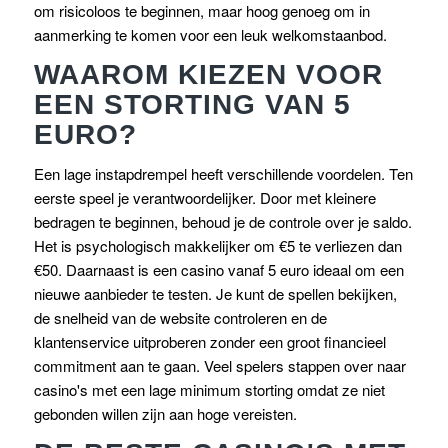
om risicoloos te beginnen, maar hoog genoeg om in
aanmerking te komen voor een leuk welkomstaanbod.
WAAROM KIEZEN VOOR
EEN STORTING VAN 5
EURO?
Een lage instapdrempel heeft verschillende voordelen. Ten
eerste speel je verantwoordelijker. Door met kleinere
bedragen te beginnen, behoud je de controle over je saldo.
Het is psychologisch makkelijker om €5 te verliezen dan
€50. Daarnaast is een casino vanaf 5 euro ideaal om een
nieuwe aanbieder te testen. Je kunt de spellen bekijken,
de snelheid van de website controleren en de
klantenservice uitproberen zonder een groot financieel
commitment aan te gaan. Veel spelers stappen over naar
casino's met een lage minimum storting omdat ze niet
gebonden willen zijn aan hoge vereisten.