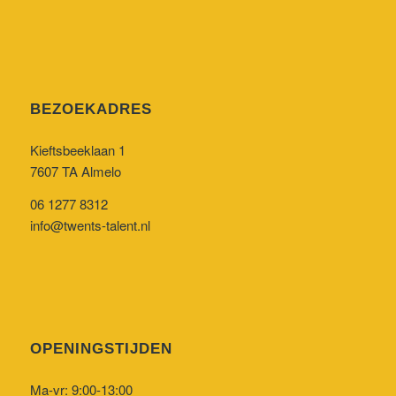
BEZOEKADRES
Kieftsbeeklaan 1
7607 TA Almelo
06 1277 8312
info@twents-talent.nl
OPENINGSTIJDEN
Ma-vr: 9:00-13:00