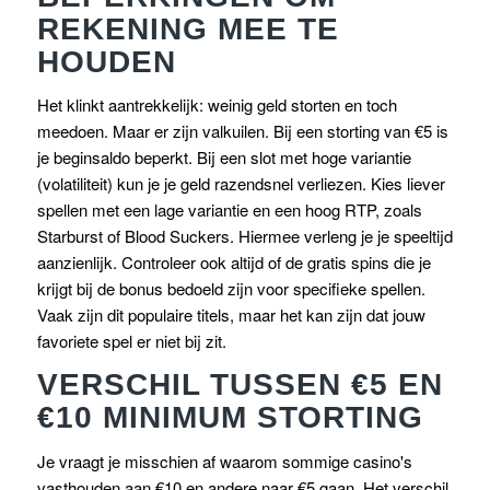
REKENING MEE TE
HOUDEN
Het klinkt aantrekkelijk: weinig geld storten en toch
meedoen. Maar er zijn valkuilen. Bij een storting van €5 is
je beginsaldo beperkt. Bij een slot met hoge variantie
(volatiliteit) kun je je geld razendsnel verliezen. Kies liever
spellen met een lage variantie en een hoog RTP, zoals
Starburst of Blood Suckers. Hiermee verleng je je speeltijd
aanzienlijk. Controleer ook altijd of de gratis spins die je
krijgt bij de bonus bedoeld zijn voor specifieke spellen.
Vaak zijn dit populaire titels, maar het kan zijn dat jouw
favoriete spel er niet bij zit.
VERSCHIL TUSSEN €5 EN
€10 MINIMUM STORTING
Je vraagt je misschien af waarom sommige casino's
vasthouden aan €10 en andere naar €5 gaan. Het verschil