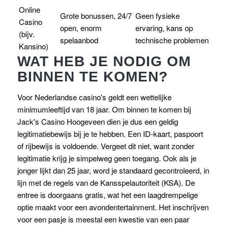
Online
Grote bonussen, 24/7
Geen fysieke
Casino
open, enorm
ervaring, kans op
(bijv.
spelaanbod
technische problemen
Kansino)
WAT HEB JE NODIG OM
BINNEN TE KOMEN?
Voor Nederlandse casino's geldt een wettelijke
minimumleeftijd van 18 jaar. Om binnen te komen bij
Jack's Casino Hoogeveen dien je dus een geldig
legitimatiebewijs bij je te hebben. Een ID-kaart, paspoort
of rijbewijs is voldoende. Vergeet dit niet, want zonder
legitimatie krijg je simpelweg geen toegang. Ook als je
jonger lijkt dan 25 jaar, word je standaard gecontroleerd, in
lijn met de regels van de Kansspelautoriteit (KSA). De
entree is doorgaans gratis, wat het een laagdrempelige
optie maakt voor een avondentertainment. Het inschrijven
voor een pasje is meestal een kwestie van een paar