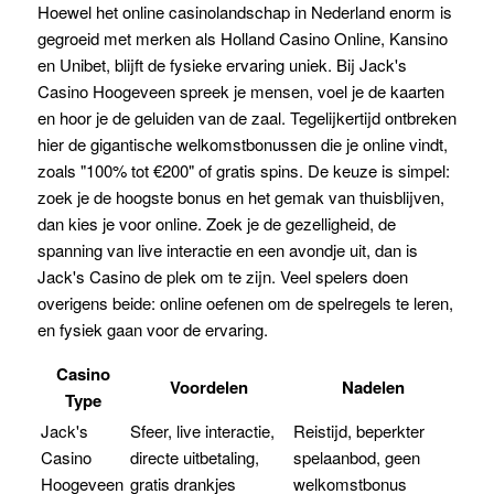
Hoewel het online casinolandschap in Nederland enorm is
gegroeid met merken als Holland Casino Online, Kansino
en Unibet, blijft de fysieke ervaring uniek. Bij Jack's
Casino Hoogeveen spreek je mensen, voel je de kaarten
en hoor je de geluiden van de zaal. Tegelijkertijd ontbreken
hier de gigantische welkomstbonussen die je online vindt,
zoals "100% tot €200" of gratis spins. De keuze is simpel:
zoek je de hoogste bonus en het gemak van thuisblijven,
dan kies je voor online. Zoek je de gezelligheid, de
spanning van live interactie en een avondje uit, dan is
Jack's Casino de plek om te zijn. Veel spelers doen
overigens beide: online oefenen om de spelregels te leren,
en fysiek gaan voor de ervaring.
Casino
Voordelen
Nadelen
Type
Jack's
Sfeer, live interactie,
Reistijd, beperkter
Casino
directe uitbetaling,
spelaanbod, geen
Hoogeveen
gratis drankjes
welkomstbonus