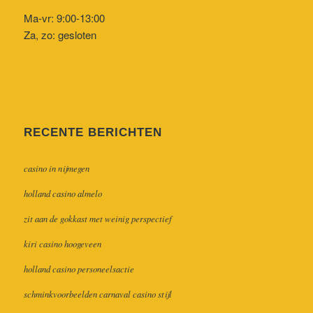
Ma-vr: 9:00-13:00
Za, zo: gesloten
RECENTE BERICHTEN
casino in nijmegen
holland casino almelo
zit aan de gokkast met weinig perspectief
kiri casino hoogeveen
holland casino personeelsactie
schminkvoorbeelden carnaval casino stijl