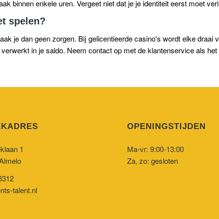
aak binnen enkele uren. Vergeet niet dat je je identiteit eerst moet ver
et spelen?
aak je dan geen zorgen. Bij gelicentieerde casino's wordt elke draai 
g verwerkt in je saldo. Neem contact op met de klantenservice als het 
EKADRES
OPENINGSTIJDEN
eklaan 1
Ma-vr: 9:00-13:00
Almelo
Za, zo: gesloten
8312
ts-talent.nl