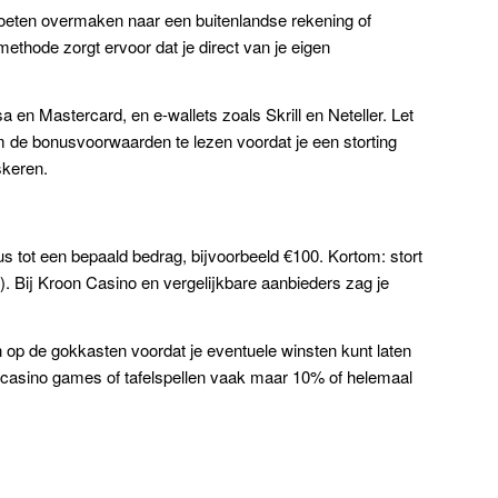
moeten overmaken naar een buitenlandse rekening of
ethode zorgt ervoor dat je direct van je eigen
 en Mastercard, en e-wallets zoals Skrill en Neteller. Let
m de bonusvoorwaarden te lezen voordat je een storting
skeren.
 tot een bepaald bedrag, bijvoorbeeld €100. Kortom: stort
). Bij Kroon Casino en vergelijkbare aanbieders zag je
n op de gokkasten voordat je eventuele winsten kunt laten
e casino games of tafelspellen vaak maar 10% of helemaal