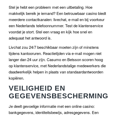
Stel je hebt een probleem met een uitbetaling. Hoe
makkelijk bereik je iemand? Een betrouwbaar casino biedt
meerdere contactkanalen: livechat, e-mail en bij voorkeur
een Nederlands telefoonnummer. Test de klantenservice
voordat je stort. Stel een vraag en kijk hoe snel en
adequaat het antwoord is.
Livchat zou 24/7 beschikbaar moeten zijn of minstens
tijdens kantooruren. Reactietijden via e-mail mogen niet
langer dan 24 uur zijn. Casumo en Betsson scoren hoog
op klantenservice, met Nederlandstalige medewerkers die
daadwerkelijk helpen in plaats van standaardantwoorden
kopiëren.
VEILIGHEID EN
GEGEVENSBESCHERMING
Je deelt gevoelige informatie met een online casino:
bankgegevens, identiteitsbewijs, adresgegevens. Een