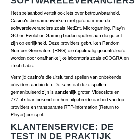
SOFTWARELEVERANCIERS
Het spelaanbod vertelt ook iets over betrouwbaarheid.
Casino's die samenwerken met gerenommeerde
softwareleveranciers zoals NetEnt, Microgaming, Play'n
GO en Evolution Gaming bieden spellen aan die getest
zijn op eerlijkheid. Deze providers gebruiken Random
Number Generators (RNG) die regelmatig gecontroleerd
worden door onafhankelijke laboratoria zoals eCOGRA en
iTech Labs.
Vermijd casino's die uitsluitend spellen van onbekende
providers aanbieden. De kans dat deze spellen
gemanipuleerd zijn is aanzienlijk groter. Videoslots en
777.nl staan bekend om hun uitgebreide aanbod van top-
providers en transparante RTP-information (Return to
Player) per spel.
KLANTENSERVICE: DE
TEST IN DE PRAKTIJK