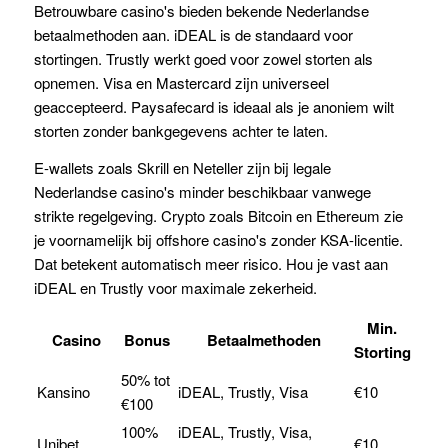
Betrouwbare casino's bieden bekende Nederlandse
betaalmethoden aan. iDEAL is de standaard voor
stortingen. Trustly werkt goed voor zowel storten als
opnemen. Visa en Mastercard zijn universeel
geaccepteerd. Paysafecard is ideaal als je anoniem wilt
storten zonder bankgegevens achter te laten.
E-wallets zoals Skrill en Neteller zijn bij legale
Nederlandse casino's minder beschikbaar vanwege
strikte regelgeving. Crypto zoals Bitcoin en Ethereum zie
je voornamelijk bij offshore casino's zonder KSA-licentie.
Dat betekent automatisch meer risico. Hou je vast aan
iDEAL en Trustly voor maximale zekerheid.
Min.
Casino
Bonus
Betaalmethoden
Storting
50% tot
Kansino
iDEAL, Trustly, Visa
€10
€100
100%
iDEAL, Trustly, Visa,
Unibet
€10