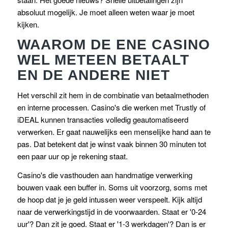
absoluut mogelijk. Je moet alleen weten waar je moet
kijken.
WAAROM DE ENE CASINO
WEL METEEN BETAALT
EN DE ANDERE NIET
Het verschil zit hem in de combinatie van betaalmethoden
en interne processen. Casino's die werken met Trustly of
iDEAL kunnen transacties volledig geautomatiseerd
verwerken. Er gaat nauwelijks een menselijke hand aan te
pas. Dat betekent dat je winst vaak binnen 30 minuten tot
een paar uur op je rekening staat.
Casino's die vasthouden aan handmatige verwerking
bouwen vaak een buffer in. Soms uit voorzorg, soms met
de hoop dat je je geld intussen weer verspeelt. Kijk altijd
naar de verwerkingstijd in de voorwaarden. Staat er '0-24
uur'? Dan zit je goed. Staat er '1-3 werkdagen'? Dan is er