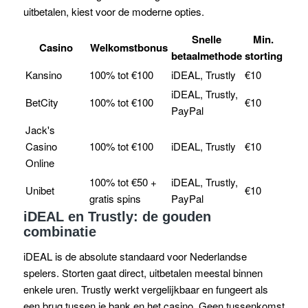
uitbetalen, kiest voor de moderne opties.
Snelle
Min.
Casino
Welkomstbonus
betaalmethode
storting
Kansino
100% tot €100
iDEAL, Trustly
€10
iDEAL, Trustly,
BetCity
100% tot €100
€10
PayPal
Jack's
Casino
100% tot €100
iDEAL, Trustly
€10
Online
100% tot €50 +
iDEAL, Trustly,
Unibet
€10
gratis spins
PayPal
iDEAL en Trustly: de gouden
combinatie
iDEAL is de absolute standaard voor Nederlandse
spelers. Storten gaat direct, uitbetalen meestal binnen
enkele uren. Trustly werkt vergelijkbaar en fungeert als
een brug tussen je bank en het casino. Geen tussenkomst