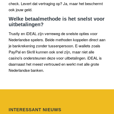
check. Levert dat vertraging op? Ja, maar het beschermt
ook jouw geld.
Welke betaalmethode is het snelst voor
uitbetalingen?
Trustly en iDEAL zijn verreweg de snelste opties voor
Nederlandse spelers. Beide methoden koppelen direct aan
je bankrekening zonder tussenpersoon. E-wallets zoals
PayPal en Skrill kunnen ook snel zijn, maar niet alle
casino's ondersteunen deze voor uitbetalingen. iDEAL is
daarnaast het meest vertrouwd en werkt met alle grote
Nederlandse banken.
INTERESSANT NIEUWS