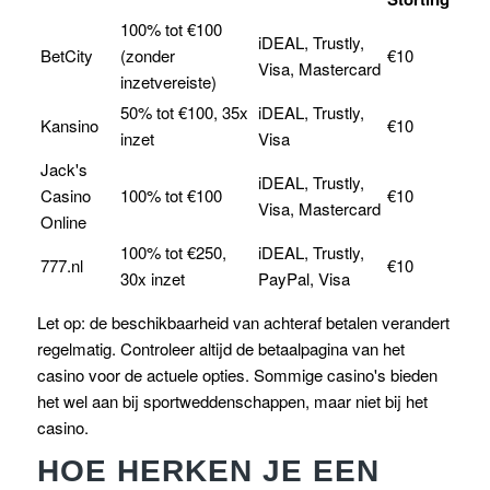
100% tot €100
iDEAL, Trustly,
BetCity
(zonder
€10
Visa, Mastercard
inzetvereiste)
50% tot €100, 35x
iDEAL, Trustly,
Kansino
€10
inzet
Visa
Jack's
iDEAL, Trustly,
Casino
100% tot €100
€10
Visa, Mastercard
Online
100% tot €250,
iDEAL, Trustly,
777.nl
€10
30x inzet
PayPal, Visa
Let op: de beschikbaarheid van achteraf betalen verandert
regelmatig. Controleer altijd de betaalpagina van het
casino voor de actuele opties. Sommige casino's bieden
het wel aan bij sportweddenschappen, maar niet bij het
casino.
HOE HERKEN JE EEN