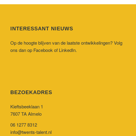
INTERESSANT NIEUWS
Op de hoogte blijven van de laatste ontwikkelingen? Volg
ons dan op
Facebook
of
LinkedIn
.
BEZOEKADRES
Kieftsbeeklaan 1
7607 TA Almelo
06 1277 8312
info@twents-talent.nl