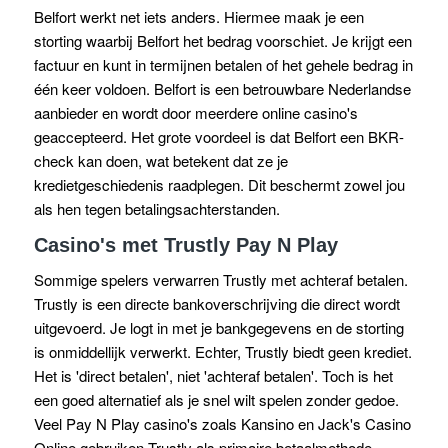
Belfort werkt net iets anders. Hiermee maak je een
storting waarbij Belfort het bedrag voorschiet. Je krijgt een
factuur en kunt in termijnen betalen of het gehele bedrag in
één keer voldoen. Belfort is een betrouwbare Nederlandse
aanbieder en wordt door meerdere online casino's
geaccepteerd. Het grote voordeel is dat Belfort een BKR-
check kan doen, wat betekent dat ze je
kredietgeschiedenis raadplegen. Dit beschermt zowel jou
als hen tegen betalingsachterstanden.
Casino's met Trustly Pay N Play
Sommige spelers verwarren Trustly met achteraf betalen.
Trustly is een directe bankoverschrijving die direct wordt
uitgevoerd. Je logt in met je bankgegevens en de storting
is onmiddellijk verwerkt. Echter, Trustly biedt geen krediet.
Het is 'direct betalen', niet 'achteraf betalen'. Toch is het
een goed alternatief als je snel wilt spelen zonder gedoe.
Veel Pay N Play casino's zoals Kansino en Jack's Casino
Online gebruiken Trustly als primaire betaalmethode.