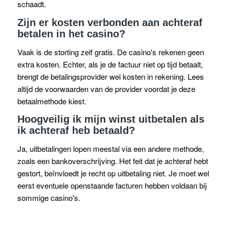
schaadt.
Zijn er kosten verbonden aan achteraf
betalen in het casino?
Vaak is de storting zelf gratis. De casino's rekenen geen
extra kosten. Echter, als je de factuur niet op tijd betaalt,
brengt de betalingsprovider wel kosten in rekening. Lees
altijd de voorwaarden van de provider voordat je deze
betaalmethode kiest.
Hoogveilig ik mijn winst uitbetalen als
ik achteraf heb betaald?
Ja, uitbetalingen lopen meestal via een andere methode,
zoals een bankoverschrijving. Het feit dat je achteraf hebt
gestort, beïnvloedt je recht op uitbetaling niet. Je moet wel
eerst eventuele openstaande facturen hebben voldaan bij
sommige casino's.