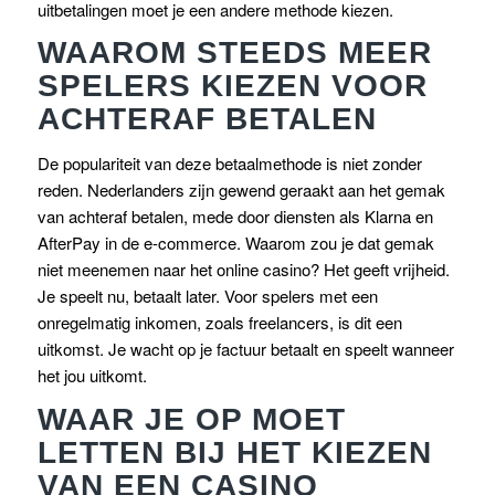
uitbetalingen moet je een andere methode kiezen.
WAAROM STEEDS MEER
SPELERS KIEZEN VOOR
ACHTERAF BETALEN
De populariteit van deze betaalmethode is niet zonder
reden. Nederlanders zijn gewend geraakt aan het gemak
van achteraf betalen, mede door diensten als Klarna en
AfterPay in de e-commerce. Waarom zou je dat gemak
niet meenemen naar het online casino? Het geeft vrijheid.
Je speelt nu, betaalt later. Voor spelers met een
onregelmatig inkomen, zoals freelancers, is dit een
uitkomst. Je wacht op je factuur betaalt en speelt wanneer
het jou uitkomt.
WAAR JE OP MOET
LETTEN BIJ HET KIEZEN
VAN EEN CASINO