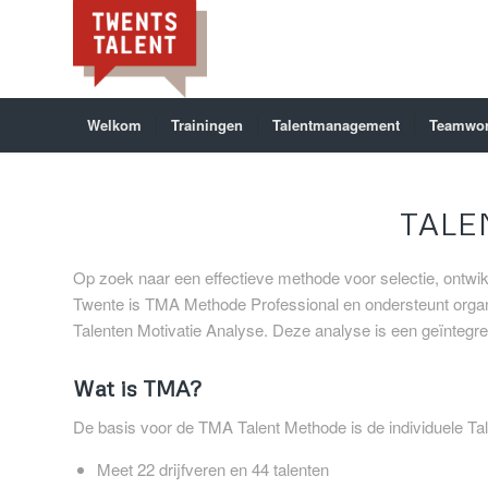
Welkom
Trainingen
Talentmanagement
Teamwo
TAL
Op zoek naar een effectieve methode voor selectie, ontw
Twente is TMA Methode Professional en ondersteunt organi
Talenten Motivatie Analyse. Deze analyse is een geïntegre
Wat is TMA?
De basis voor de TMA Talent Methode is de individuele Ta
Meet 22 drijfveren en 44 talenten