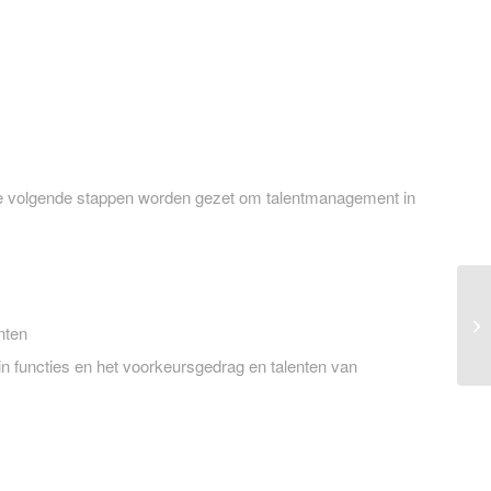
e volgende stappen worden gezet om talentmanagement in
Pe
nten
functies en het voorkeursgedrag en talenten van