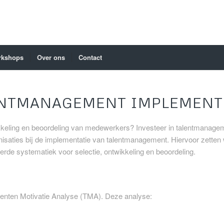
rkshops
Over ons
Contact
ENTMANAGEMENT IMPLEMENT
ikkeling en beoordeling van medewerkers? Investeer in talentmana
saties bij de implementatie van talentmanagement. Hiervoor zetten 
erde systematiek voor selectie, ontwikkeling en beoordeling.
lenten Motivatie Analyse (TMA). Deze analyse: