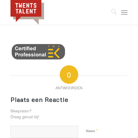
0
ANTWOORDEN
Plaats een Reactie
Meepraten?
Draag gerust bij!
*
Naam