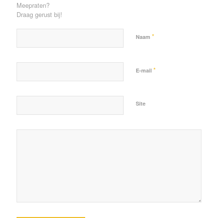
Meepraten?
Draag gerust bij!
*
Naam
*
E-mail
Site